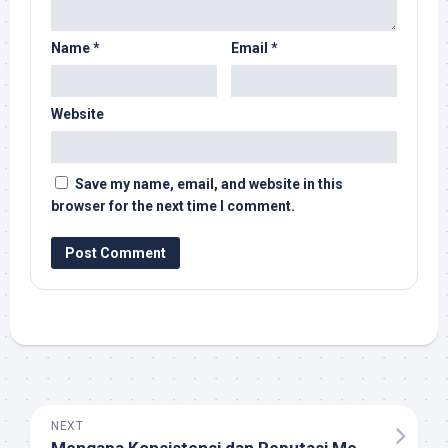
Name
*
Email
*
Website
Save my name, email, and website in this
browser for the next time I comment.
NEXT