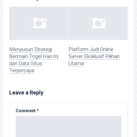
Menyusun Strategi
Platform Judi Online
Bermain Togel Hari Ini
Server Eksklusif Pilihan
dari Data Situs
Utama
Terpercaya
Leave a Reply
Comment
*