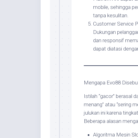
mobile, sehingga pe
tanpa kesulitan.
Customer Service P
Dukungan pelanggan
dan responsif mema
dapat diatasi denga
Mengapa Evo88 Disebut
Istilah “gacor” berasal 
menang” atau “sering 
julukan ini karena ting
Beberapa alasan mengap
Algoritma Mesin Slo