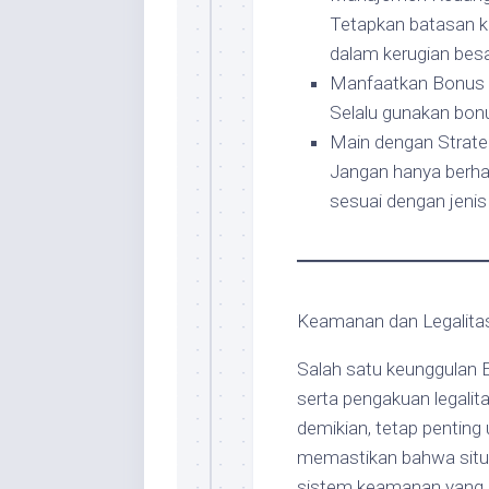
Tetapkan batasan k
dalam kerugian besa
Manfaatkan Bonus 
Selalu gunakan bon
Main dengan Strate
Jangan hanya berha
sesuai dengan jeni
Keamanan dan Legalita
Salah satu keunggulan 
serta pengakuan legalit
demikian, tetap pentin
memastikan bahwa situs
sistem keamanan yang