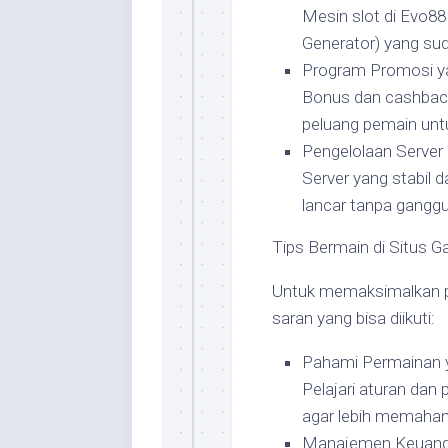
Mesin slot di Evo
Generator) yang sud
Program Promosi 
Bonus dan cashback
peluang pemain un
Pengelolaan Server 
Server yang stabil 
lancar tanpa gangg
Tips Bermain di Situs 
Untuk memaksimalkan pe
saran yang bisa diikuti:
Pahami Permainan y
Pelajari aturan dan 
agar lebih memahami
Manajemen Keuan