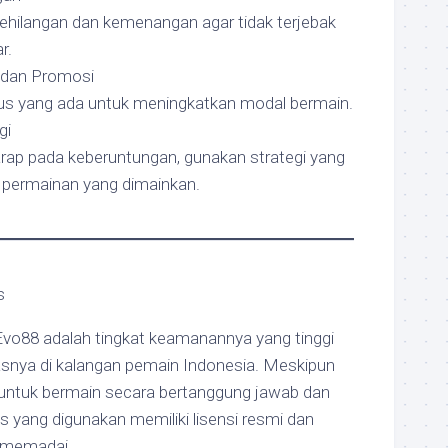
ehilangan dan kemenangan agar tidak terjebak
r.
dan Promosi
us yang ada untuk meningkatkan modal bermain.
gi
rap pada keberuntungan, gunakan strategi yang
s permainan yang dimainkan.
s
Evo88 adalah tingkat keamanannya yang tinggi
asnya di kalangan pemain Indonesia. Meskipun
g untuk bermain secara bertanggung jawab dan
 yang digunakan memiliki lisensi resmi dan
 memadai.