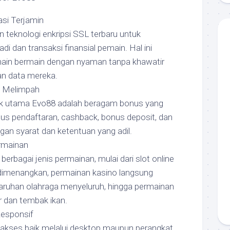
si Terjamin
teknologi enkripsi SSL terbaru untuk
adi dan transaksi finansial pemain. Hal ini
in bermain dengan nyaman tanpa khawatir
n data mereka.
 Melimpah
rik utama Evo88 adalah beragam bonus yang
nus pendaftaran, cashback, bonus deposit, dan
gan syarat dan ketentuan yang adil.
rmainan
rbagai jenis permainan, mulai dari slot online
imenangkan, permainan kasino langsung
 taruhan olahraga menyeluruh, hingga permainan
r dan tembak ikan.
esponsif
diakses baik melalui desktop maupun perangkat