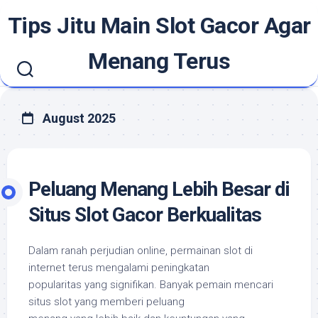
Skip
Tips Jitu Main Slot Gacor Agar
to
content
Menang Terus
August 2025
Peluang Menang Lebih Besar di
Situs Slot Gacor Berkualitas
Dalam ranah perjudian online, permainan slot di
internet terus mengalami peningkatan
popularitas yang signifikan. Banyak pemain mencari
situs slot yang memberi peluang