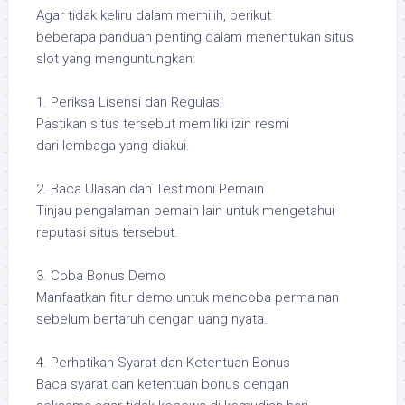
Agar tidak keliru dalam memilih, berikut
beberapa panduan penting dalam menentukan situs
slot yang menguntungkan:
1. Periksa Lisensi dan Regulasi
Pastikan situs tersebut memiliki izin resmi
dari lembaga yang diakui.
2. Baca Ulasan dan Testimoni Pemain
Tinjau pengalaman pemain lain untuk mengetahui
reputasi situs tersebut.
3. Coba Bonus Demo
Manfaatkan fitur demo untuk mencoba permainan
sebelum bertaruh dengan uang nyata.
4. Perhatikan Syarat dan Ketentuan Bonus
Baca syarat dan ketentuan bonus dengan