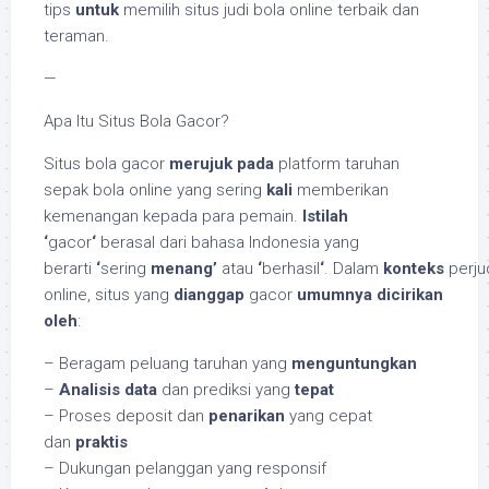
tips
untuk
memilih situs judi bola online terbaik dan
teraman.
—
Apa Itu Situs Bola Gacor?
Situs bola gacor
merujuk pada
platform taruhan
sepak bola online yang sering
kali
memberikan
kemenangan kepada para pemain.
Istilah
‘
gacor
‘
berasal dari bahasa Indonesia yang
berarti
‘
sering
menang’
atau
‘
berhasil
‘
. Dalam
konteks
perju
online, situs yang
dianggap
gacor
umumnya dicirikan
oleh
:
– Beragam peluang taruhan yang
menguntungkan
–
Analisis data
dan prediksi yang
tepat
– Proses deposit dan
penarikan
yang cepat
dan
praktis
– Dukungan pelanggan yang responsif