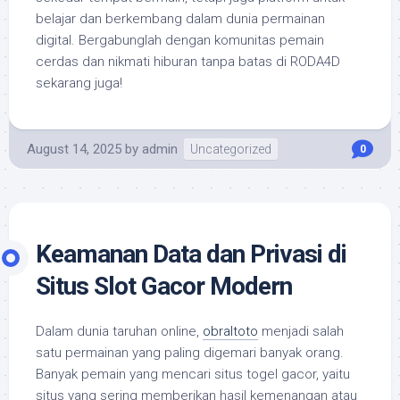
belajar dan berkembang dalam dunia permainan
digital. Bergabunglah dengan komunitas pemain
cerdas dan nikmati hiburan tanpa batas di RODA4D
sekarang juga!
August 14, 2025
by
admin
Uncategorized
0
Keamanan Data dan Privasi di
Situs Slot Gacor Modern
Dalam dunia taruhan online,
obraltoto
menjadi salah
satu permainan yang paling digemari banyak orang.
Banyak pemain yang mencari situs togel gacor, yaitu
situs yang sering memberikan hasil kemenangan atau