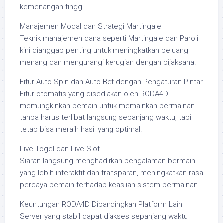
kemenangan tinggi.
Manajemen Modal dan Strategi Martingale
Teknik manajemen dana seperti Martingale dan Paroli
kini dianggap penting untuk meningkatkan peluang
menang dan mengurangi kerugian dengan bijaksana.
Fitur Auto Spin dan Auto Bet dengan Pengaturan Pintar
Fitur otomatis yang disediakan oleh RODA4D
memungkinkan pemain untuk memainkan permainan
tanpa harus terlibat langsung sepanjang waktu, tapi
tetap bisa meraih hasil yang optimal.
Live Togel dan Live Slot
Siaran langsung menghadirkan pengalaman bermain
yang lebih interaktif dan transparan, meningkatkan rasa
percaya pemain terhadap keaslian sistem permainan.
Keuntungan RODA4D Dibandingkan Platform Lain
Server yang stabil dapat diakses sepanjang waktu