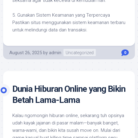
seksama agar tidak kecewa di kemudian hari.
5. Gunakan Sistem Keamanan yang Terpercaya
Pastikan situs menggunakan sistem keamanan terbaru
untuk melindungi data dan transaksi.
August 26, 2025
by
admin
Uncategorized
0
Dunia Hiburan Online yang Bikin
Betah Lama-Lama
Kalau ngomongin hiburan online, sekarang tuh opsinya
udah kayak jajanan di pasar malam—banyak banget,
warna-warni, dan bikin kita susah move on. Mulai dari
game kasual buat killing time sampai platform seru