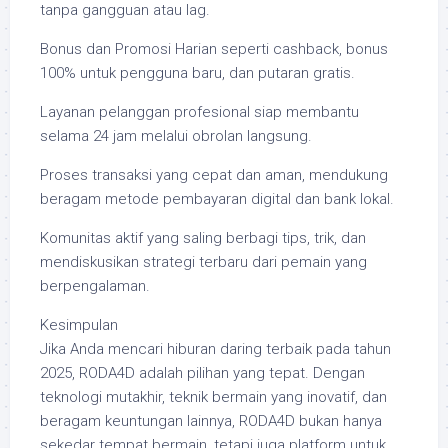
tanpa gangguan atau lag.
Bonus dan Promosi Harian seperti cashback, bonus
100% untuk pengguna baru, dan putaran gratis.
Layanan pelanggan profesional siap membantu
selama 24 jam melalui obrolan langsung.
Proses transaksi yang cepat dan aman, mendukung
beragam metode pembayaran digital dan bank lokal.
Komunitas aktif yang saling berbagi tips, trik, dan
mendiskusikan strategi terbaru dari pemain yang
berpengalaman.
Kesimpulan
Jika Anda mencari hiburan daring terbaik pada tahun
2025, RODA4D adalah pilihan yang tepat. Dengan
teknologi mutakhir, teknik bermain yang inovatif, dan
beragam keuntungan lainnya, RODA4D bukan hanya
sekedar tempat bermain, tetapi juga platform untuk