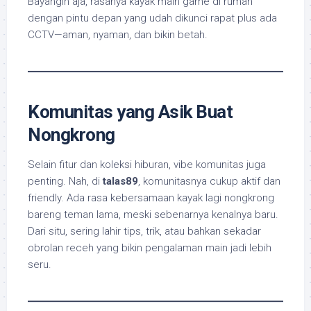
Bayangin aja, rasanya kayak main game di rumah
dengan pintu depan yang udah dikunci rapat plus ada
CCTV—aman, nyaman, dan bikin betah.
Komunitas yang Asik Buat
Nongkrong
Selain fitur dan koleksi hiburan, vibe komunitas juga
penting. Nah, di
talas89
, komunitasnya cukup aktif dan
friendly. Ada rasa kebersamaan kayak lagi nongkrong
bareng teman lama, meski sebenarnya kenalnya baru.
Dari situ, sering lahir tips, trik, atau bahkan sekadar
obrolan receh yang bikin pengalaman main jadi lebih
seru.