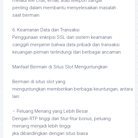
melalui live chat, email, atau telepon sangat
penting dalam membantu menyelesaikan masalah
saat bermain.
6. Keamanan Data dan Transaksi
Penggunaan enkripsi SSL dan sistem keamanan
canggih menjamin bahwa data pribadi dan transaksi
keuangan pemain terlindungi dari berbagai ancaman.
Manfaat Bermain di Situs Slot Menguntungkan
Bermain di situs slot yang
menguntungkan memberikan berbagai keuntungan, antara
lain:
– Peluang Menang yang Lebih Besar
Dengan RTP tinggi dan fitur-fitur bonus, peluang
menang menjadi lebih tinggi
jika dibandingkan dengan situs biasa.