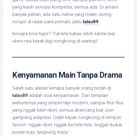
yang kasih sensasi kompetisi, semua ada. Di antara
banyak pilihan, ada satu nama yang makin sering
nongol di radar para pemain, yaitu
talas89
.
Kenapa bisa hype? Yuk kita bahas lebih santai biar
vibes-nya kayak lagi nongkrong di warkop!
Kenyamanan Main Tanpa Drama
Salah satu alasan kenapa banyak orang betah di
talas89
adalah soal kenyamanan. Dari tampilan
websitenya yang simpel tapi modern, sampai fitur-fitur
yang nggak bikin ribet, semua dirancang biar user
gampang adaptasi. Udah kayak nongkrong di tempat
favorit—nggak ribet, nggak bertele-tele, tinggal duduk,
pesan kopi, langsung enjoy.