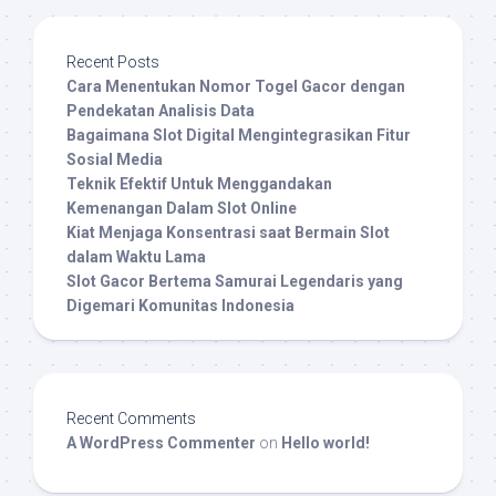
Recent Posts
Cara Menentukan Nomor Togel Gacor dengan
Pendekatan Analisis Data
Bagaimana Slot Digital Mengintegrasikan Fitur
Sosial Media
Teknik Efektif Untuk Menggandakan
Kemenangan Dalam Slot Online
Kiat Menjaga Konsentrasi saat Bermain Slot
dalam Waktu Lama
Slot Gacor Bertema Samurai Legendaris yang
Digemari Komunitas Indonesia
Recent Comments
A WordPress Commenter
on
Hello world!