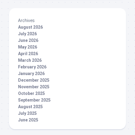
Archives
August 2026
July 2026
June 2026
May 2026
April 2026
March 2026
February 2026
January 2026
December 2025
November 2025
October 2025
September 2025
August 2025
July 2025
June 2025