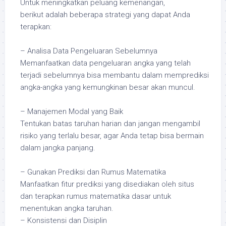
Untuk meningkatkan peluang kemenangan,
berikut adalah beberapa strategi yang dapat Anda
terapkan:
– Analisa Data Pengeluaran Sebelumnya
Memanfaatkan data pengeluaran angka yang telah
terjadi sebelumnya bisa membantu dalam memprediksi
angka-angka yang kemungkinan besar akan muncul.
– Manajemen Modal yang Baik
Tentukan batas taruhan harian dan jangan mengambil
risiko yang terlalu besar, agar Anda tetap bisa bermain
dalam jangka panjang.
– Gunakan Prediksi dan Rumus Matematika
Manfaatkan fitur prediksi yang disediakan oleh situs
dan terapkan rumus matematika dasar untuk
menentukan angka taruhan.
– Konsistensi dan Disiplin