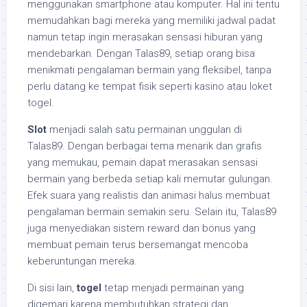
menggunakan smartphone atau komputer. Hal ini tentu
memudahkan bagi mereka yang memiliki jadwal padat
namun tetap ingin merasakan sensasi hiburan yang
mendebarkan. Dengan Talas89, setiap orang bisa
menikmati pengalaman bermain yang fleksibel, tanpa
perlu datang ke tempat fisik seperti kasino atau loket
togel.
Slot
menjadi salah satu permainan unggulan di
Talas89. Dengan berbagai tema menarik dan grafis
yang memukau, pemain dapat merasakan sensasi
bermain yang berbeda setiap kali memutar gulungan.
Efek suara yang realistis dan animasi halus membuat
pengalaman bermain semakin seru. Selain itu, Talas89
juga menyediakan sistem reward dan bonus yang
membuat pemain terus bersemangat mencoba
keberuntungan mereka.
Di sisi lain,
togel
tetap menjadi permainan yang
digemari karena membutuhkan strategi dan