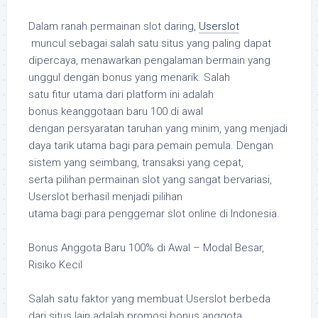
Dalam ranah permainan slot daring,
Userslot
muncul sebagai salah satu situs yang paling dapat
dipercaya, menawarkan pengalaman bermain yang
unggul dengan bonus yang menarik. Salah
satu fitur utama dari platform ini adalah
bonus keanggotaan baru 100 di awal
dengan persyaratan taruhan yang minim, yang menjadi
daya tarik utama bagi para pemain pemula. Dengan
sistem yang seimbang, transaksi yang cepat,
serta pilihan permainan slot yang sangat bervariasi,
Userslot berhasil menjadi pilihan
utama bagi para penggemar slot online di Indonesia.
Bonus Anggota Baru 100% di Awal – Modal Besar,
Risiko Kecil
Salah satu faktor yang membuat Userslot berbeda
dari situs lain adalah promosi bonus anggota