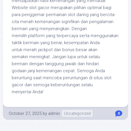
mendapatkan hasil kemenangan yang memadai.
Website slot gacor merupakan pilihan optimal bagi
para penggemar permainan slot daring yang bercita-
cita meraih kemenangan signifikan dan pengalaman
bermain yang menyenangkan. Dengan
memilih platform yang terpercaya serta menggunakan
taktik bermain yang benar, kesempatan Anda
untuk meraih jackpot dan bonus besar akan
semakin meningkat. Jangan lupa untuk selalu
bermain dengan tanggung jawab dan hindari
godaan janji kemenangan cepat. Semoga Anda
beruntung saat mencoba peruntungan di situs slot
gacor dan semoga keberuntungan selalu
menyertai Anda!
October 27, 2025
by
admin
Uncategorized
0