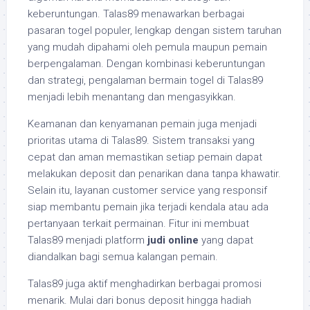
keberuntungan. Talas89 menawarkan berbagai
pasaran togel populer, lengkap dengan sistem taruhan
yang mudah dipahami oleh pemula maupun pemain
berpengalaman. Dengan kombinasi keberuntungan
dan strategi, pengalaman bermain togel di Talas89
menjadi lebih menantang dan mengasyikkan.
Keamanan dan kenyamanan pemain juga menjadi
prioritas utama di Talas89. Sistem transaksi yang
cepat dan aman memastikan setiap pemain dapat
melakukan deposit dan penarikan dana tanpa khawatir.
Selain itu, layanan customer service yang responsif
siap membantu pemain jika terjadi kendala atau ada
pertanyaan terkait permainan. Fitur ini membuat
Talas89 menjadi platform
judi online
yang dapat
diandalkan bagi semua kalangan pemain.
Talas89 juga aktif menghadirkan berbagai promosi
menarik. Mulai dari bonus deposit hingga hadiah