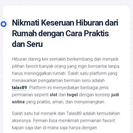
Nikmati Keseruan Hiburan dari
Rumah dengan Cara Praktis
dan Seru
Hiburan daring kini semakin berkembang dan menjadi
pilihan favorit banyak orang yang ingin bersantai tanpa
harus meninggalkan rumah. Salah satu platform yang
menawarkan pengalaman bermain seru adalah
talas89
. Platform ini menyediakan berbagai jenis
permainan seperti
slot
dan
togel
dengan konsep
judi
online
yang praktis, aman, dan menyenangkan.
Salah satu hal menarik dari Talas89 adalah kemudahan
aksesnya. Pemain bisa menikmati permainan favorit
kapan saja dan di mana saja hanya dengan