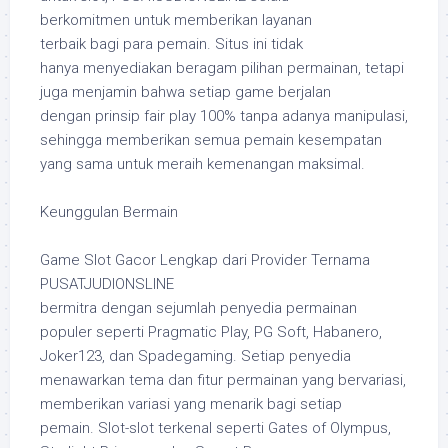
berkomitmen untuk memberikan layanan
terbaik bagi para pemain. Situs ini tidak
hanya menyediakan beragam pilihan permainan, tetapi
juga menjamin bahwa setiap game berjalan
dengan prinsip fair play 100% tanpa adanya manipulasi,
sehingga memberikan semua pemain kesempatan
yang sama untuk meraih kemenangan maksimal.
Keunggulan Bermain
Game Slot Gacor Lengkap dari Provider Ternama
PUSATJUDIONSLINE
bermitra dengan sejumlah penyedia permainan
populer seperti Pragmatic Play, PG Soft, Habanero,
Joker123, dan Spadegaming. Setiap penyedia
menawarkan tema dan fitur permainan yang bervariasi,
memberikan variasi yang menarik bagi setiap
pemain. Slot-slot terkenal seperti Gates of Olympus,