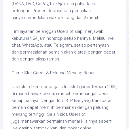
(DANA, OVO, GoPay, LinkAja), dan pulsa tanpa
potongan. Proses deposit dan penarikan
hanya memerlukan waktu kurang dari 3 menit.
Tim layanan pelanggan Userslot siap menjawab
kebutuhan 24 jam nonstop setiap harinya. Melalui live
chat, WhatsApp, atau Telegram, setiap pertanyaan
dan permasalahan pemain akan diatasi dengan cepat
dan dengan sikap ramah.
Game Slot Gacor & Peluang Menang Besar
Userslot dikenal sebagai situs slot gacor terbaru 2025,
di mana banyak pemain meraih kemenangan besar
setiap harinya. Dengan fitur RTP live yang transparan,
pemain dapat memilih permainan dengan peluang
menang tertinggi. Selain slot, Userslot
juga menawarkan permainan menarik lainnya seperti
live casino, tembak ikan, dan poker online