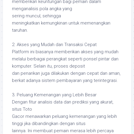
memberikan keuntungan bagi pemain dalam
menganalisis pola angka yang
sering muncul, sehingga
meningkatkan kemungkinan untuk memenangkan
taruhan.
2. Akses yang Mudah dan Transaksi Cepat
Platform ini biasanya memberikan akses yang mudah
melalui berbagai perangkat seperti ponsel pintar dan
komputer. Selain itu, proses deposit
dan penarikan juga dilakukan dengan cepat dan aman,
berkat adanya sistem pembayaran yang terintegrasi.
3. Peluang Kemenangan yang Lebih Besar
Dengan fitur analisis data dan prediksi yang akurat,
situs Toto
Gacor menawarkan peluang kemenangan yang lebih
tinggi jika dibandingkan dengan situs
lainnya. Ini membuat pemain merasa lebih percaya