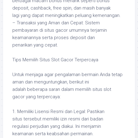
berbagai macam bonus menarik seperti bonus
deposit, cashback, free spin, dan masih banyak
lagi yang dapat meningkatkan peluang kemenangan.
– Transaksi yang Aman dan Cepat: Sistem
pembayaran di situs gacor umumnya terjamin
keamanannya serta proses deposit dan
penarikan yang cepat.
Tips Memilih Situs Slot Gacor Terpercaya
Untuk menjaga agar pengalaman bermain Anda tetap
aman dan menguntungkan, berikut ini
adalah beberapa saran dalam memilih situs slot
gacor yang terpercaya:
1. Memiliki Lisensi Resmi dan Legal: Pastikan
situs tersebut memiliki izin resmi dari badan
regulasi perjudian yang diakui. Ini menjamin
keamanan serta keabsahan permainan.