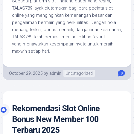
Sebagai platform slot Thailand gacor yang resmi,
TALAS789 layak diutamakan bagi para pecinta slot
online yang menginginkan kemenangan besar dan
pengalaman bermain yang berkualitas. Dengan pola
menang terkini, bonus menarik, dan jaminan keamanan,
TALAS789 telah berhasil menjadi pilihan favorit
yang menawarkan kesempatan nyata untuk meraih
maxwin setiap hari.
October 29, 2025
by
admin
Uncategorized
0
Rekomendasi Slot Online
Bonus New Member 100
Terbaru 2025