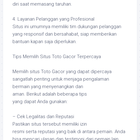
diri saat memasang taruhan.
4. Layanan Pelanggan yang Profesional
Situs ini umumnya memiliki tim dukungan pelanggan
yang responsif dan bersahabat, siap memberikan
bantuan kapan saja diperlukan.
Tips Memilih Situs Toto Gacor Terpercaya
Memilih situs Toto Gacor yang dapat dipercaya
sangatlah penting untuk menjaga pengalaman
bermain yang menyenangkan dan
aman. Berikut adalah beberapa tips
yang dapat Anda gunakan:
– Cek Legalitas dan Reputasi
Pastikan situs tersebut memiliki izin
resmi serta reputasi yang baik di antara pemain. Anda
bisa mencari ulasan dan testimoni dari pemain lain.