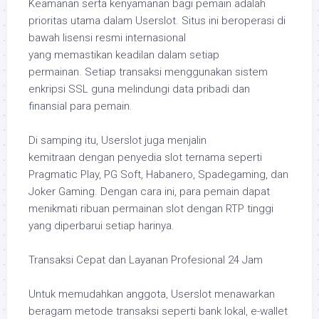
Keamanan serta kenyamanan bagi pemain adalah
prioritas utama dalam Userslot. Situs ini beroperasi di
bawah lisensi resmi internasional
yang memastikan keadilan dalam setiap
permainan. Setiap transaksi menggunakan sistem
enkripsi SSL guna melindungi data pribadi dan
finansial para pemain.
Di samping itu, Userslot juga menjalin
kemitraan dengan penyedia slot ternama seperti
Pragmatic Play, PG Soft, Habanero, Spadegaming, dan
Joker Gaming. Dengan cara ini, para pemain dapat
menikmati ribuan permainan slot dengan RTP tinggi
yang diperbarui setiap harinya.
Transaksi Cepat dan Layanan Profesional 24 Jam
Untuk memudahkan anggota, Userslot menawarkan
beragam metode transaksi seperti bank lokal, e-wallet