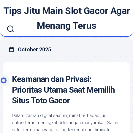
Skip
Tips Jitu Main Slot Gacor Agar
to
content
Menang Terus
October 2025
Keamanan dan Privasi:
Prioritas Utama Saat Memilih
Situs Toto Gacor
Dalam zaman digital saat ini, minat terhadap judi
online terus meningkat di kalangan masyarakat. Salah
satu permainan yang paling terkenal dan diminati