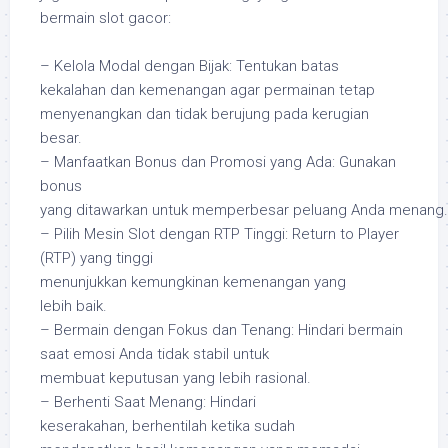
bermain slot gacor:
– Kelola Modal dengan Bijak: Tentukan batas
kekalahan dan kemenangan agar permainan tetap
menyenangkan dan tidak berujung pada kerugian
besar.
– Manfaatkan Bonus dan Promosi yang Ada: Gunakan
bonus
yang ditawarkan untuk memperbesar peluang Anda menang.
– Pilih Mesin Slot dengan RTP Tinggi: Return to Player
(RTP) yang tinggi
menunjukkan kemungkinan kemenangan yang
lebih baik.
– Bermain dengan Fokus dan Tenang: Hindari bermain
saat emosi Anda tidak stabil untuk
membuat keputusan yang lebih rasional.
– Berhenti Saat Menang: Hindari
keserakahan, berhentilah ketika sudah