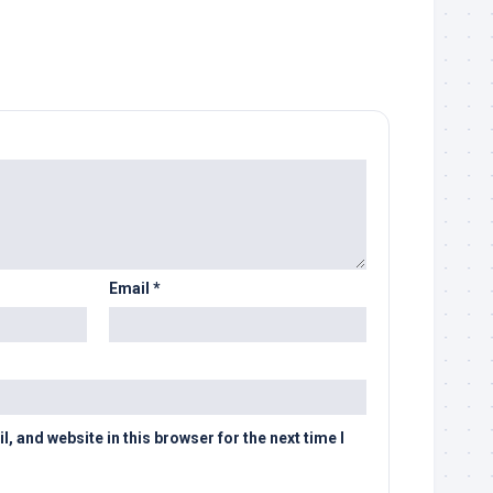
Email
*
 and website in this browser for the next time I