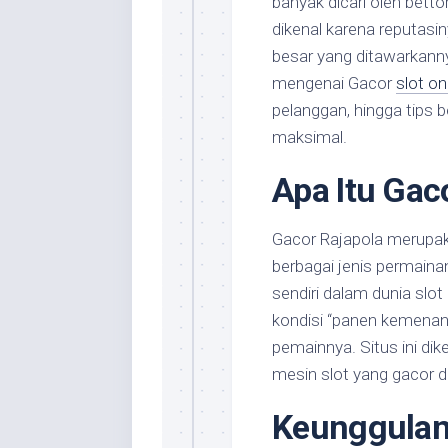
banyak dicari oleh bett
dikenal karena reputasin
besar yang ditawarkanny
mengenai Gacor
slot on
pelanggan, hingga tips
maksimal.
Apa Itu Gac
Gacor Rajapola merupaka
berbagai jenis permainan
sendiri dalam dunia slo
kondisi “panen kemenan
pemainnya. Situs ini d
mesin slot yang gacor d
Keunggulan