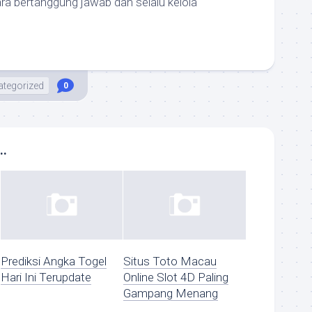
ra bertanggung jawab dan selalu kelola
tegorized
0
..
Prediksi Angka Togel
Situs Toto Macau
Hari Ini Terupdate
Online Slot 4D Paling
Gampang Menang