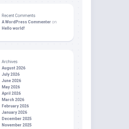
Recent Comments
A WordPress Commenter
on
Hello world!
Archives
August 2026
July 2026
June 2026
May 2026
April 2026
March 2026
February 2026
January 2026
December 2025
November 2025