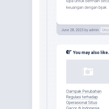
lupa untuk bermain seca
keuangan dengan bijak.
June 28, 2025
by
admin
Unca
You may also like.
Dampak Perubahan
Regulasi terhadap
Operasional Situs
Gacor di Indonesia