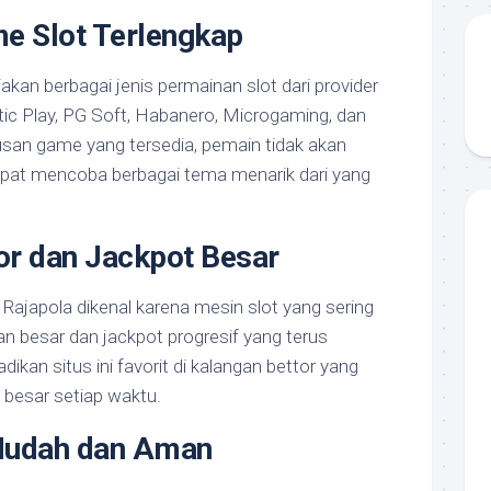
me Slot Terlengkap
kan berbagai jenis permainan slot dari provider
tic Play, PG Soft, Habanero, Microgaming, dan
usan game yang tersedia, pemain tidak akan
dapat mencoba berbagai tema menarik dari yang
or dan Jackpot Besar
Rajapola dikenal karena mesin slot yang sering
besar dan jackpot progresif yang terus
dikan situs ini favorit di kalangan bettor yang
besar setiap waktu.
 Mudah dan Aman