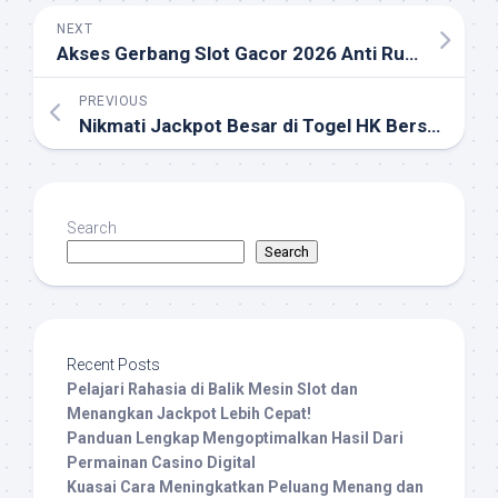
NEXT
Akses Gerbang Slot Gacor 2026 Anti Rungkad dengan Sistem Modern
PREVIOUS
Nikmati Jackpot Besar di Togel HK Bersama Bandar Togel HK
Search
Search
Recent Posts
Pelajari Rahasia di Balik Mesin Slot dan
Menangkan Jackpot Lebih Cepat!
Panduan Lengkap Mengoptimalkan Hasil Dari
Permainan Casino Digital
Kuasai Cara Meningkatkan Peluang Menang dan