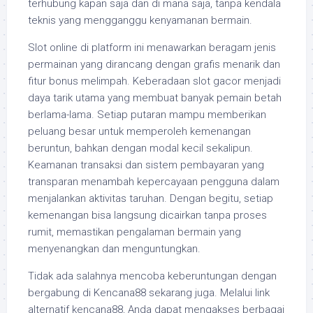
terhubung kapan saja dan di mana saja, tanpa kendala
teknis yang mengganggu kenyamanan bermain.
Slot online di platform ini menawarkan beragam jenis
permainan yang dirancang dengan grafis menarik dan
fitur bonus melimpah. Keberadaan slot gacor menjadi
daya tarik utama yang membuat banyak pemain betah
berlama-lama. Setiap putaran mampu memberikan
peluang besar untuk memperoleh kemenangan
beruntun, bahkan dengan modal kecil sekalipun.
Keamanan transaksi dan sistem pembayaran yang
transparan menambah kepercayaan pengguna dalam
menjalankan aktivitas taruhan. Dengan begitu, setiap
kemenangan bisa langsung dicairkan tanpa proses
rumit, memastikan pengalaman bermain yang
menyenangkan dan menguntungkan.
Tidak ada salahnya mencoba keberuntungan dengan
bergabung di Kencana88 sekarang juga. Melalui link
alternatif kencana88, Anda dapat mengakses berbagai