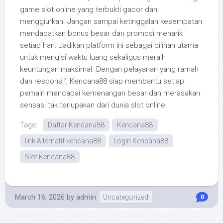
game slot online yang terbukti gacor dan
menggiurkan. Jangan sampai ketinggalan kesempatan
mendapatkan bonus besar dan promosi menarik
setiap hari. Jadikan platform ini sebagai pilihan utama
untuk mengisi waktu luang sekaligus meraih
keuntungan maksimal. Dengan pelayanan yang ramah
dan responsif, Kencana88 siap membantu setiap
pemain mencapai kemenangan besar dan merasakan
sensasi tak terlupakan dari dunia slot online.
Tags:
Daftar Kencana88
Kencana88
link Alternatif kencana88
Login Kencana88
Slot Kencana88
March 16, 2026
by
admin
Uncategorized
0