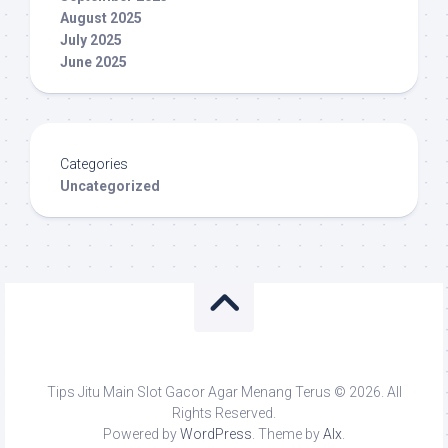
August 2025
July 2025
June 2025
Categories
Uncategorized
Tips Jitu Main Slot Gacor Agar Menang Terus © 2026. All
Rights Reserved.
Powered by
WordPress
. Theme by
Alx
.