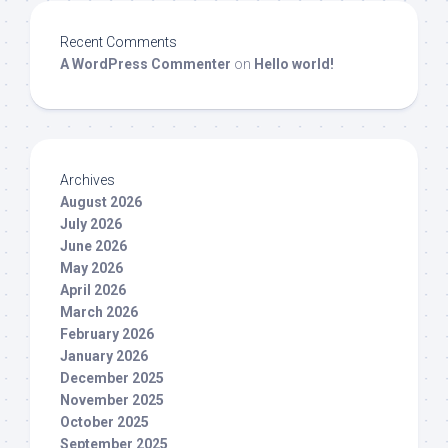
Recent Comments
A WordPress Commenter
on
Hello world!
Archives
August 2026
July 2026
June 2026
May 2026
April 2026
March 2026
February 2026
January 2026
December 2025
November 2025
October 2025
September 2025