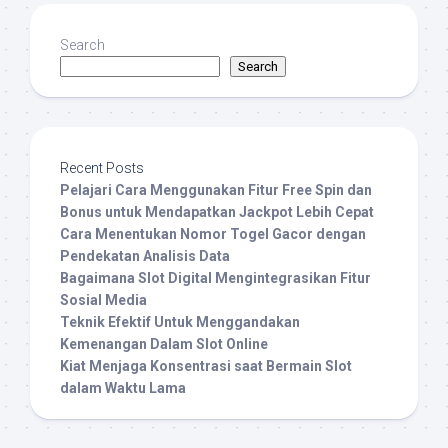
Search
Search
Recent Posts
Pelajari Cara Menggunakan Fitur Free Spin dan
Bonus untuk Mendapatkan Jackpot Lebih Cepat
Cara Menentukan Nomor Togel Gacor dengan
Pendekatan Analisis Data
Bagaimana Slot Digital Mengintegrasikan Fitur
Sosial Media
Teknik Efektif Untuk Menggandakan
Kemenangan Dalam Slot Online
Kiat Menjaga Konsentrasi saat Bermain Slot
dalam Waktu Lama