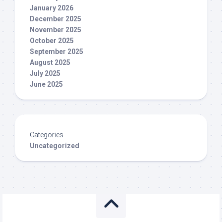
January 2026
December 2025
November 2025
October 2025
September 2025
August 2025
July 2025
June 2025
Categories
Uncategorized