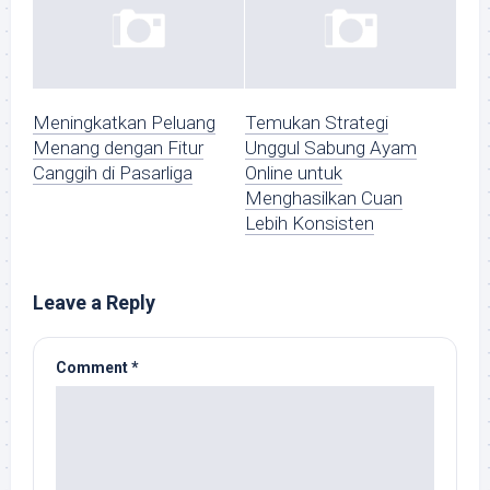
Meningkatkan Peluang
Temukan Strategi
Menang dengan Fitur
Unggul Sabung Ayam
Canggih di Pasarliga
Online untuk
Menghasilkan Cuan
Lebih Konsisten
Leave a Reply
Comment
*