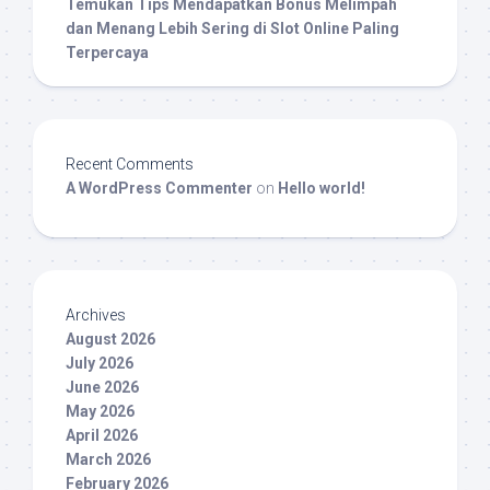
Temukan Tips Mendapatkan Bonus Melimpah
dan Menang Lebih Sering di Slot Online Paling
Terpercaya
Recent Comments
A WordPress Commenter
on
Hello world!
Archives
August 2026
July 2026
June 2026
May 2026
April 2026
March 2026
February 2026