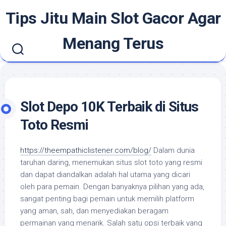
Skip
Tips Jitu Main Slot Gacor Agar
to
content
Menang Terus
Slot Depo 10K Terbaik di Situs
Toto Resmi
https://theempathiclistener.com/blog/
Dalam dunia
taruhan daring, menemukan situs slot toto yang resmi
dan dapat diandalkan adalah hal utama yang dicari
oleh para pemain. Dengan banyaknya pilihan yang ada,
sangat penting bagi pemain untuk memilih platform
yang aman, sah, dan menyediakan beragam
permainan yang menarik. Salah satu opsi terbaik yang