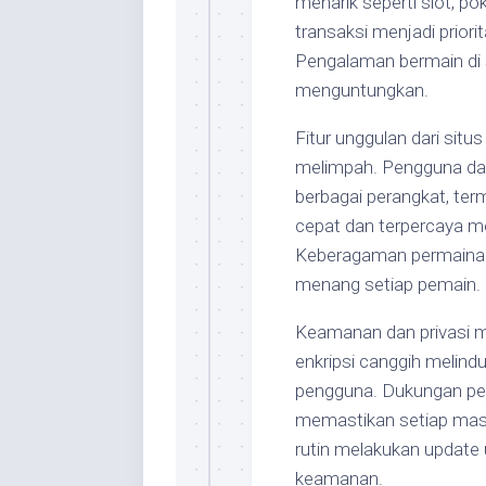
menarik seperti slot, p
transaksi menjadi prio
Pengalaman bermain di
menguntungkan.
Fitur unggulan dari situ
melimpah. Pengguna da
berbagai perangkat, te
cepat dan terpercaya m
Keberagaman permainan
menang setiap pemain.
Keamanan dan privasi me
enkripsi canggih melind
pengguna. Dukungan pe
memastikan setiap masal
rutin melakukan update 
keamanan.