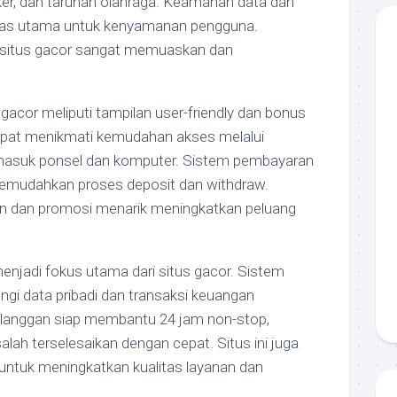
oker, dan taruhan olahraga. Keamanan data dan
ritas utama untuk kenyamanan pengguna.
 situs gacor sangat memuaskan dan
s gacor meliputi tampilan user-friendly dan bonus
pat menikmati kemudahan akses melalui
rmasuk ponsel dan komputer. Sistem pembayaran
emudahkan proses deposit dan withdraw.
 dan promosi menarik meningkatkan peluang
njadi fokus utama dari situs gacor. Sistem
ungi data pribadi dan transaksi keuangan
langgan siap membantu 24 jam non-stop,
ah terselesaikan dengan cepat. Situs ini juga
untuk meningkatkan kualitas layanan dan