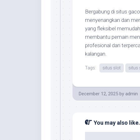
Bergabung di situs gac
menyenangkan dan men
yang fleksibel memudahk
membantu pemain meni
profesional dan terperca
kalangan.
Tags:
situs slot
situs
December 12, 2025
by
admin
You may also like.