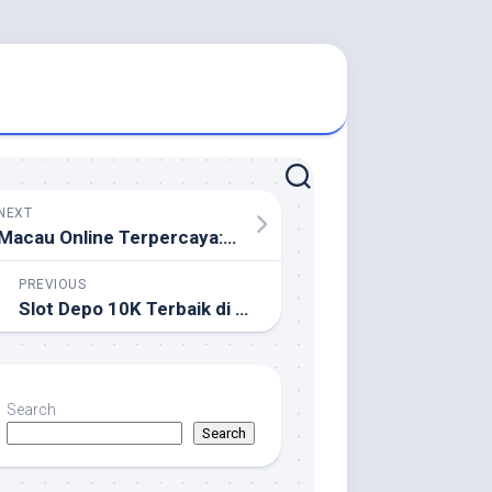
NEXT
Macau Online Terpercaya: Peluang Menang Bandar Togel Modern
PREVIOUS
Slot Depo 10K Terbaik di Situs Toto Resmi
Search
Search