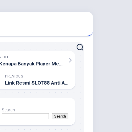
NEXT
Kenapa Banyak Player Memilih APEK88 Sebagai Platform Resmi Slot Thailand Favorit
PREVIOUS
Link Resmi SLOT88 Anti Aturan & Gacor Tiap Hari
Search
Search