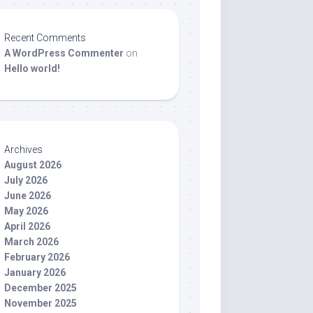
Recent Comments
A WordPress Commenter
on
Hello world!
Archives
August 2026
July 2026
June 2026
May 2026
April 2026
March 2026
February 2026
January 2026
December 2025
November 2025