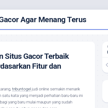
t Gacor Agar Menang Terus
 Situs Gacor Terbaik
rdasarkan Fitur dan
karang,
tribuntogel
judi online semakin menarik
 satu kata yang menjadi perhatian baru-baru ini
k bagi yang baru mulai maupun yang sudah