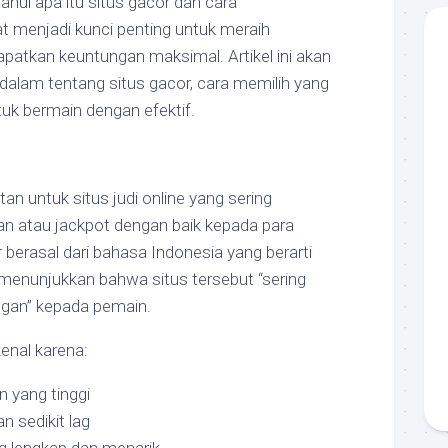
ui apa itu situs gacor dan cara
menjadi kunci penting untuk meraih
tkan keuntungan maksimal. Artikel ini akan
lam tentang situs gacor, cara memilih yang
tuk bermain dengan efektif.
an untuk situs judi online yang sering
 atau jackpot dengan baik kepada para
 berasal dari bahasa Indonesia yang berarti
g menunjukkan bahwa situs tersebut “sering
gan” kepada pemain.
enal karena:
 yang tinggi
n sedikit lag