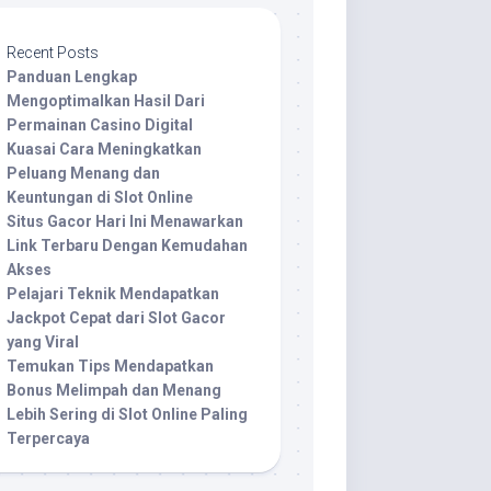
Recent Posts
Panduan Lengkap
Mengoptimalkan Hasil Dari
Permainan Casino Digital
Kuasai Cara Meningkatkan
Peluang Menang dan
Keuntungan di Slot Online
Situs Gacor Hari Ini Menawarkan
Link Terbaru Dengan Kemudahan
Akses
Pelajari Teknik Mendapatkan
Jackpot Cepat dari Slot Gacor
yang Viral
Temukan Tips Mendapatkan
Bonus Melimpah dan Menang
Lebih Sering di Slot Online Paling
Terpercaya