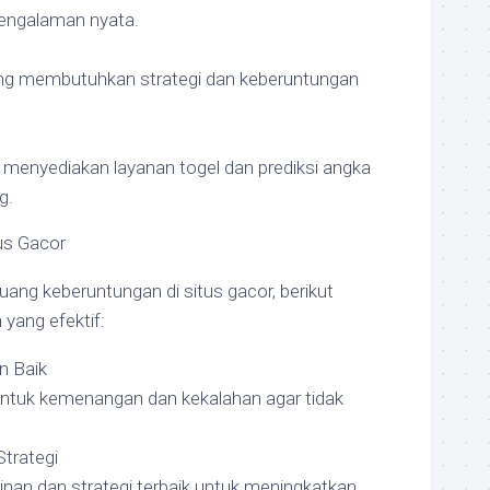
engalaman nyata.
ng membutuhkan strategi dan keberuntungan
 menyediakan layanan togel dan prediksi angka
g.
us Gacor
ang keberuntungan di situs gacor, berikut
yang efektif:
n Baik
ntuk kemenangan dan kekalahan agar tidak
Strategi
inan dan strategi terbaik untuk meningkatkan