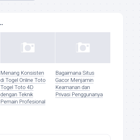
..
Menang Konsisten
Bagaimana Situs
di Togel Online Toto
Gacor Menjamin
Togel Toto 4D
Keamanan dan
dengan Teknik
Privasi Penggunanya
Pemain Profesional