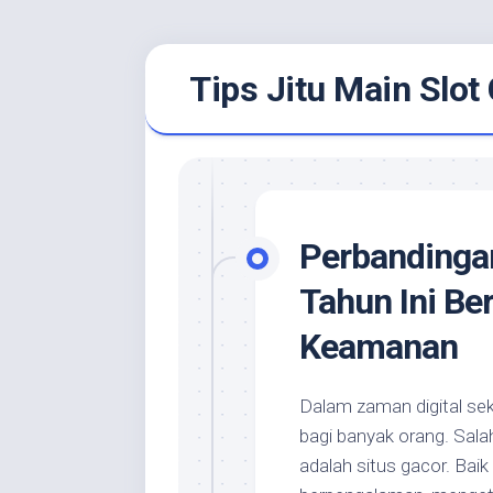
Skip
Tips Jitu Main Slo
to
content
Perbandingan
Tahun Ini Be
Keamanan
Dalam zaman digital se
bagi banyak orang. Salah
adalah situs gacor. Bai