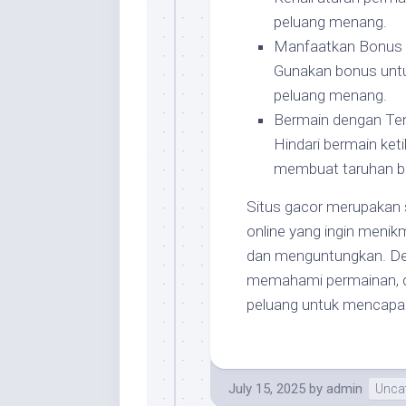
peluang menang.
Manfaatkan Bonus 
Gunakan bonus unt
peluang menang.
Bermain dengan Te
Hindari bermain ket
membuat taruhan bes
Situs gacor merupakan s
online yang ingin meni
dan menguntungkan. Den
memahami permainan, da
peluang untuk mencapai
July 15, 2025
by
admin
Unca