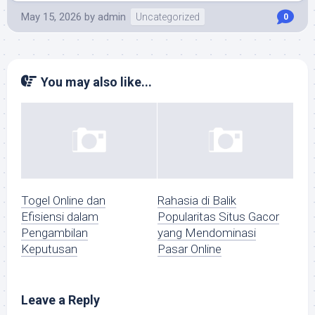
May 15, 2026
by
admin
Uncategorized
0
You may also like...
Togel Online dan
Rahasia di Balik
Efisiensi dalam
Popularitas Situs Gacor
Pengambilan
yang Mendominasi
Keputusan
Pasar Online
Leave a Reply