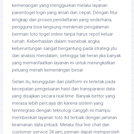
kemenangan yang menggiurkan melalui layanan
panentogel login yang aman dan cepat. Dengan fitur
lengkap dan proses pendaftaran yang sederhana,
pengguna bisa langsung menikmati pengalaman
bermain toto togel online tanpa harus repot keluar
rumah. Keberhasilan dalam menebak angka
keberuntungan sangat bergantung pada strategi jitu
dan analisis mendalam, sehingga tak heran jika banyak
yang memanfaatkan layanan ini untuk meningkatkan
peluang meraih kemenangan besar.
Selain itu, keunggulan dari platform ini terletak pada
kecepatan pengeluaran hasil dan transparansi data
yang disajikan secara real-time. Banyak bettor yang
merasa lebih percaya diri karena sistem yang
terintegrasi dengan teknologi canggih ini mampu
memberikan layanan toto 4d terbaik dengan jaminan
keamanan data pribadi. Melalui fitur live chat dan
customer service 24 jam, pemain dapat memperoleh