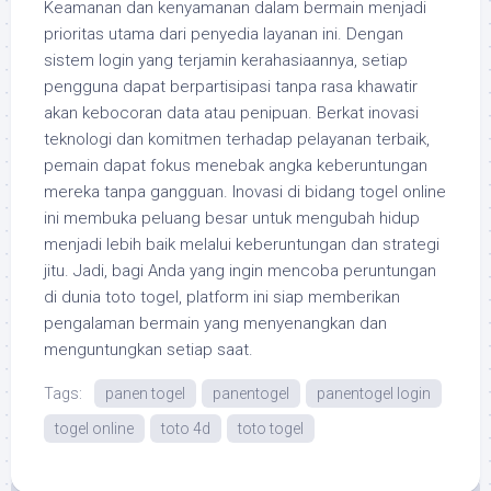
Keamanan dan kenyamanan dalam bermain menjadi
prioritas utama dari penyedia layanan ini. Dengan
sistem login yang terjamin kerahasiaannya, setiap
pengguna dapat berpartisipasi tanpa rasa khawatir
akan kebocoran data atau penipuan. Berkat inovasi
teknologi dan komitmen terhadap pelayanan terbaik,
pemain dapat fokus menebak angka keberuntungan
mereka tanpa gangguan. Inovasi di bidang togel online
ini membuka peluang besar untuk mengubah hidup
menjadi lebih baik melalui keberuntungan dan strategi
jitu. Jadi, bagi Anda yang ingin mencoba peruntungan
di dunia toto togel, platform ini siap memberikan
pengalaman bermain yang menyenangkan dan
menguntungkan setiap saat.
Tags:
panen togel
panentogel
panentogel login
togel online
toto 4d
toto togel