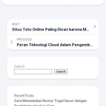
NEXT
Situs Toto Online Paling Dicari karena Menawarkan Peluang Jackpot Sangat Menjanjikan
PREVIOUS
Peran Teknologi Cloud dalam Pengembangan Situs Judi Bola Gacor
Search
Search
Recent Posts
Cara Menentukan Nomor Togel Gacor dengan