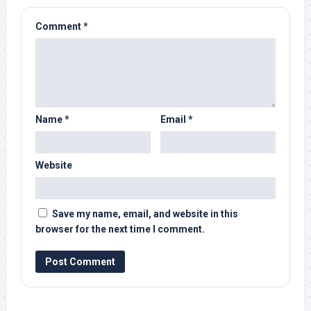
Comment
*
Name
*
Email
*
Website
Save my name, email, and website in this
browser for the next time I comment.