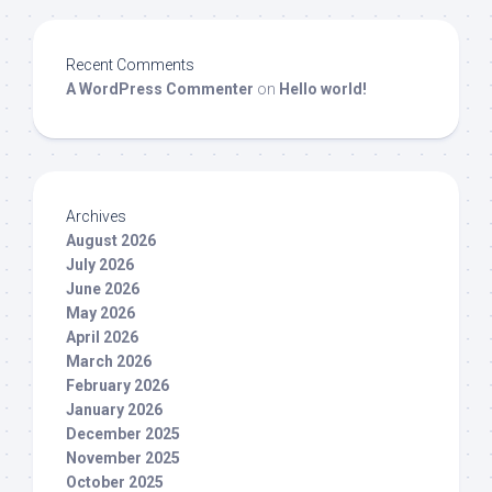
Recent Comments
A WordPress Commenter
on
Hello world!
Archives
August 2026
July 2026
June 2026
May 2026
April 2026
March 2026
February 2026
January 2026
December 2025
November 2025
October 2025