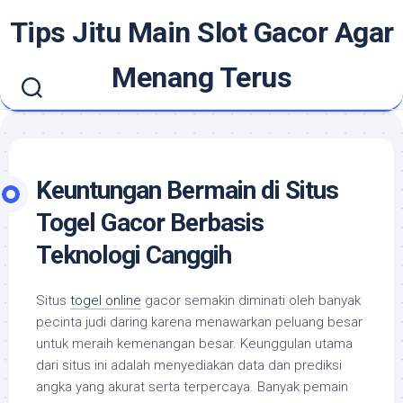
Skip
Tips Jitu Main Slot Gacor Agar
to
content
Menang Terus
Keuntungan Bermain di Situs
Togel Gacor Berbasis
Teknologi Canggih
Situs
togel online
gacor semakin diminati oleh banyak
pecinta judi daring karena menawarkan peluang besar
untuk meraih kemenangan besar. Keunggulan utama
dari situs ini adalah menyediakan data dan prediksi
angka yang akurat serta terpercaya. Banyak pemain