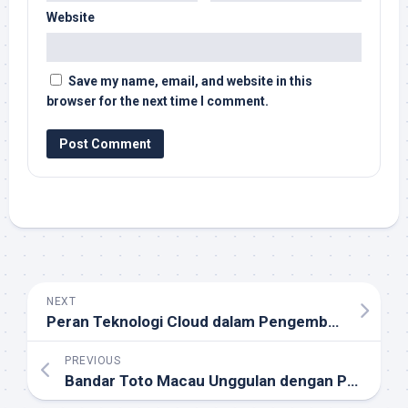
Website
Save my name, email, and website in this
browser for the next time I comment.
NEXT
Peran Teknologi Cloud dalam Pengembangan Situs Judi Bola Gacor
PREVIOUS
Bandar Toto Macau Unggulan dengan Prediksi Paling Tepat