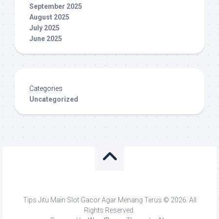
September 2025
August 2025
July 2025
June 2025
Categories
Uncategorized
Tips Jitu Main Slot Gacor Agar Menang Terus © 2026. All
Rights Reserved.