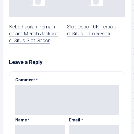
Keberhasilan Pemain
Slot Depo 10K Terbaik
dalam Meraih Jackpot
di Situs Toto Resmi
di Situs Slot Gacor
Leave a Reply
Comment
*
Name
*
Email
*