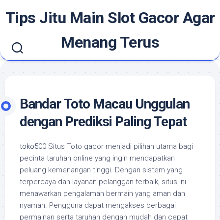
Skip
Tips Jitu Main Slot Gacor Agar
to
content
Menang Terus
Bandar Toto Macau Unggulan
dengan Prediksi Paling Tepat
toko500
Situs Toto gacor menjadi pilihan utama bagi
pecinta taruhan online yang ingin mendapatkan
peluang kemenangan tinggi. Dengan sistem yang
terpercaya dan layanan pelanggan terbaik, situs ini
menawarkan pengalaman bermain yang aman dan
nyaman. Pengguna dapat mengakses berbagai
permainan serta taruhan dengan mudah dan cepat