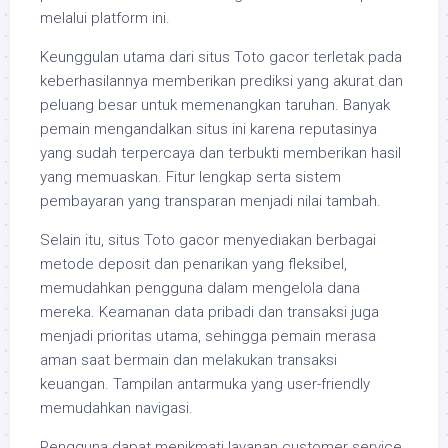
melalui platform ini.
Keunggulan utama dari situs Toto gacor terletak pada
keberhasilannya memberikan prediksi yang akurat dan
peluang besar untuk memenangkan taruhan. Banyak
pemain mengandalkan situs ini karena reputasinya
yang sudah terpercaya dan terbukti memberikan hasil
yang memuaskan. Fitur lengkap serta sistem
pembayaran yang transparan menjadi nilai tambah.
Selain itu, situs Toto gacor menyediakan berbagai
metode deposit dan penarikan yang fleksibel,
memudahkan pengguna dalam mengelola dana
mereka. Keamanan data pribadi dan transaksi juga
menjadi prioritas utama, sehingga pemain merasa
aman saat bermain dan melakukan transaksi
keuangan. Tampilan antarmuka yang user-friendly
memudahkan navigasi.
Pengguna dapat menikmati layanan customer service