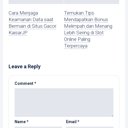
Cara Menjaga
Temukan Tips
Keamanan Data saat
Mendapatkan Bonus
Bermain di Situs Gacor
Melimpah dan Menang
KaisarJP
Lebih Sering di Slot
Online Paling
Terpercaya
Leave a Reply
Comment
*
Name
*
Email
*