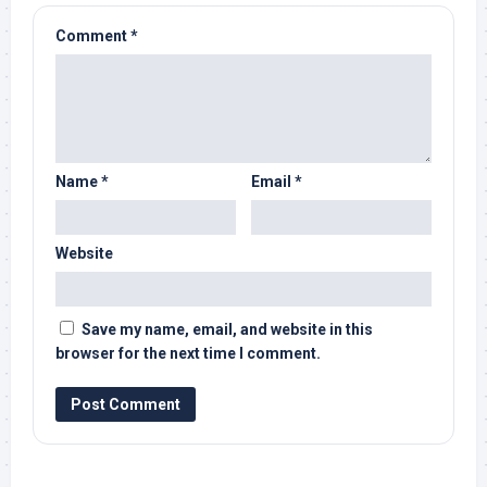
Comment
*
Name
*
Email
*
Website
Save my name, email, and website in this
browser for the next time I comment.