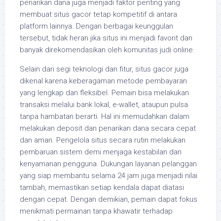
penarikan dana juga menjadi faktor penting yang
membuat situs gacor tetap kompetitif di antara
platform lainnya. Dengan berbagai keunggulan
tersebut, tidak heran jika situs ini menjadi favorit dan
banyak direkomendasikan oleh komunitas judi online.
Selain dari segi teknologi dan fitur, situs gacor juga
dikenal karena keberagaman metode pembayaran
yang lengkap dan fleksibel. Pemain bisa melakukan
transaksi melalui bank lokal, e-wallet, ataupun pulsa
tanpa hambatan berarti. Hal ini memudahkan dalam
melakukan deposit dan penarikan dana secara cepat
dan aman. Pengelola situs secara rutin melakukan
pembaruan sistem demi menjaga kestabilan dan
kenyamanan pengguna. Dukungan layanan pelanggan
yang siap membantu selama 24 jam juga menjadi nilai
tambah, memastikan setiap kendala dapat diatasi
dengan cepat. Dengan demikian, pemain dapat fokus
menikmati permainan tanpa khawatir terhadap