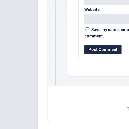
Website
Save my name, email,
comment.
T