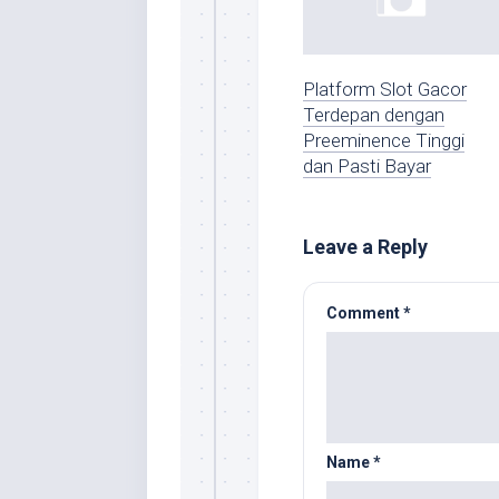
Platform Slot Gacor
Terdepan dengan
Preeminence Tinggi
dan Pasti Bayar
Leave a Reply
Comment
*
Name
*