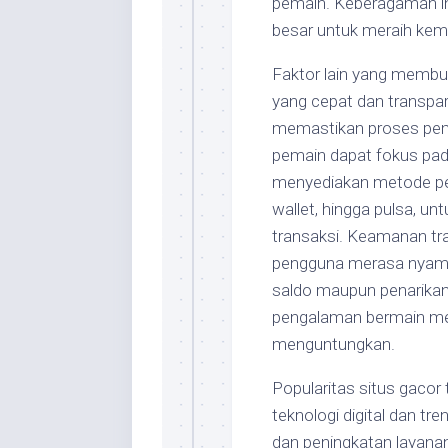
pemain. Keberagaman i
besar untuk meraih kem
Faktor lain yang membuat
yang cepat dan transpar
memastikan proses pem
pemain dapat fokus pad
menyediakan metode pemb
wallet, hingga pulsa, 
transaksi. Keamanan tra
pengguna merasa nyaman
saldo maupun penarikan
pengalaman bermain m
menguntungkan.
Popularitas situs gaco
teknologi digital dan tr
dan peningkatan layana