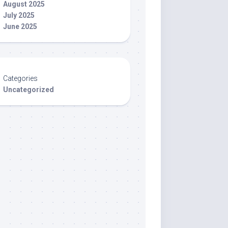
August 2025
July 2025
June 2025
Categories
Uncategorized