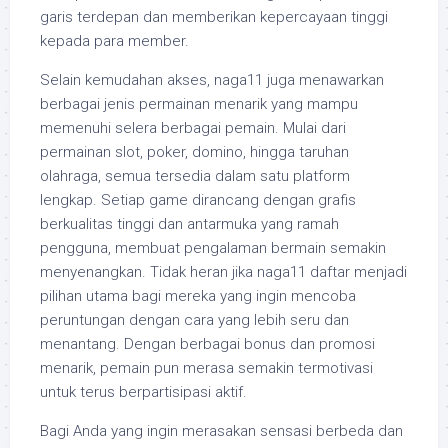
garis terdepan dan memberikan kepercayaan tinggi
kepada para member.
Selain kemudahan akses, naga11 juga menawarkan
berbagai jenis permainan menarik yang mampu
memenuhi selera berbagai pemain. Mulai dari
permainan slot, poker, domino, hingga taruhan
olahraga, semua tersedia dalam satu platform
lengkap. Setiap game dirancang dengan grafis
berkualitas tinggi dan antarmuka yang ramah
pengguna, membuat pengalaman bermain semakin
menyenangkan. Tidak heran jika naga11 daftar menjadi
pilihan utama bagi mereka yang ingin mencoba
peruntungan dengan cara yang lebih seru dan
menantang. Dengan berbagai bonus dan promosi
menarik, pemain pun merasa semakin termotivasi
untuk terus berpartisipasi aktif.
Bagi Anda yang ingin merasakan sensasi berbeda dan