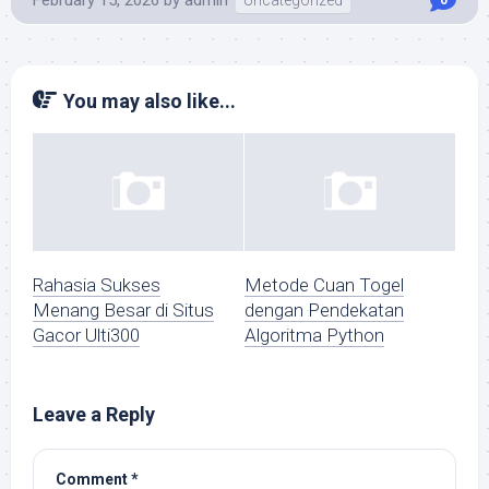
February 15, 2026
by
admin
Uncategorized
0
You may also like...
Rahasia Sukses
Metode Cuan Togel
Menang Besar di Situs
dengan Pendekatan
Gacor Ulti300
Algoritma Python
Leave a Reply
Comment
*