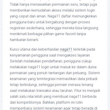
Tidak hanya menawarkan permainan seru, tetapi juga
memberikan kemudahan akses melalui sistem login
yang cepat dan aman. Naga11 daftar memungkinkan
pengguna baru untuk bergabung dengan proses
registrasi sederhana, sehingga mereka bisa langsung
menikmati berbagai pilihan game favorit tanpa
hambatan berarti.
Kunci utama dari keberhasilan
naga11
terletak pada
kenyamanan pengguna saat mengakses layanan.
Setelah melakukan pendaftaran, pengguna cukup
melakukan naga11 login untuk masuk ke dalam dunia
permainan yang penuh tantangan dan peluang. Sistem
keamanan yang terintegrasi memastikan data pribadi
tetap terlindungi, sehingga pemain merasa tenang
saat melakukan transaksi atau taruhan. Fitur ini menjadi
salah satu nilai lebih yang membuat naga11 berbeda
dari kompetitornya. Bahkan, platform ini rutin
memperbarui sistem keamanan agar tetap berada di