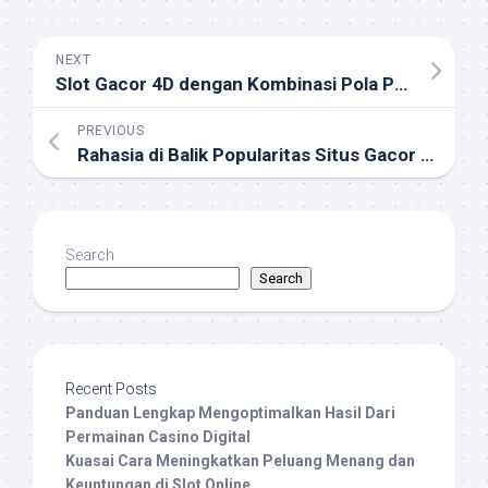
NEXT
Slot Gacor 4D dengan Kombinasi Pola Paling Menguntungkan
PREVIOUS
Rahasia di Balik Popularitas Situs Gacor yang Mendominasi Pasar Online
Search
Search
Recent Posts
Panduan Lengkap Mengoptimalkan Hasil Dari
Permainan Casino Digital
Kuasai Cara Meningkatkan Peluang Menang dan
Keuntungan di Slot Online