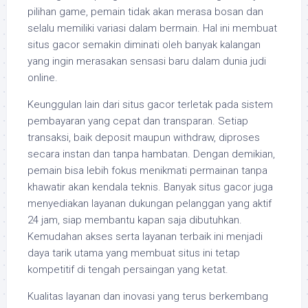
pilihan game, pemain tidak akan merasa bosan dan
selalu memiliki variasi dalam bermain. Hal ini membuat
situs gacor semakin diminati oleh banyak kalangan
yang ingin merasakan sensasi baru dalam dunia judi
online.
Keunggulan lain dari situs gacor terletak pada sistem
pembayaran yang cepat dan transparan. Setiap
transaksi, baik deposit maupun withdraw, diproses
secara instan dan tanpa hambatan. Dengan demikian,
pemain bisa lebih fokus menikmati permainan tanpa
khawatir akan kendala teknis. Banyak situs gacor juga
menyediakan layanan dukungan pelanggan yang aktif
24 jam, siap membantu kapan saja dibutuhkan.
Kemudahan akses serta layanan terbaik ini menjadi
daya tarik utama yang membuat situs ini tetap
kompetitif di tengah persaingan yang ketat.
Kualitas layanan dan inovasi yang terus berkembang