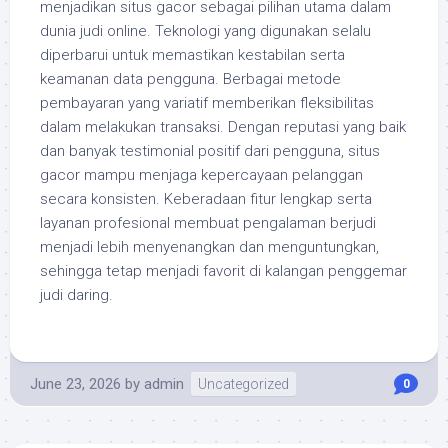
menjadikan situs gacor sebagai pilihan utama dalam
dunia judi online. Teknologi yang digunakan selalu
diperbarui untuk memastikan kestabilan serta
keamanan data pengguna. Berbagai metode
pembayaran yang variatif memberikan fleksibilitas
dalam melakukan transaksi. Dengan reputasi yang baik
dan banyak testimonial positif dari pengguna, situs
gacor mampu menjaga kepercayaan pelanggan
secara konsisten. Keberadaan fitur lengkap serta
layanan profesional membuat pengalaman berjudi
menjadi lebih menyenangkan dan menguntungkan,
sehingga tetap menjadi favorit di kalangan penggemar
judi daring.
June 23, 2026
by
admin
Uncategorized
0