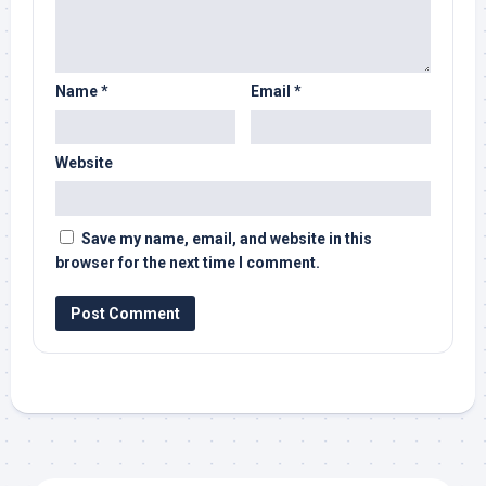
Name
*
Email
*
Website
Save my name, email, and website in this
browser for the next time I comment.