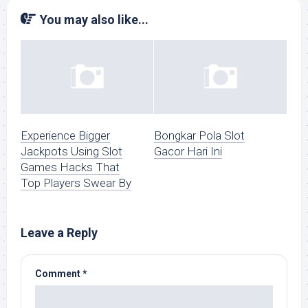
You may also like...
Experience Bigger
Bongkar Pola Slot
Jackpots Using Slot
Gacor Hari Ini
Games Hacks That
Top Players Swear By
Leave a Reply
Comment
*