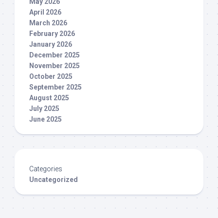
May 2026
April 2026
March 2026
February 2026
January 2026
December 2025
November 2025
October 2025
September 2025
August 2025
July 2025
June 2025
Categories
Uncategorized