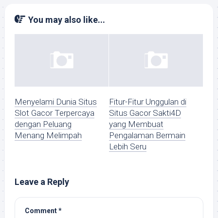
You may also like...
Menyelami Dunia Situs
Fitur-Fitur Unggulan di
Slot Gacor Terpercaya
Situs Gacor Sakti4D
dengan Peluang
yang Membuat
Menang Melimpah
Pengalaman Bermain
Lebih Seru
Leave a Reply
Comment
*