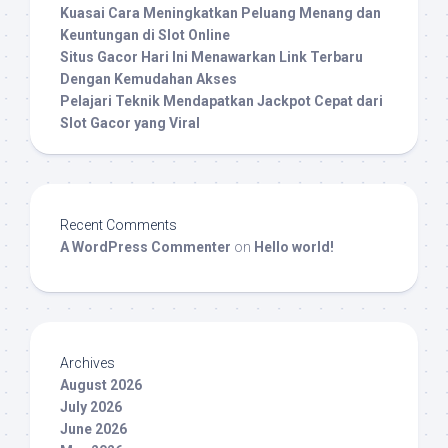
Kuasai Cara Meningkatkan Peluang Menang dan
Keuntungan di Slot Online
Situs Gacor Hari Ini Menawarkan Link Terbaru
Dengan Kemudahan Akses
Pelajari Teknik Mendapatkan Jackpot Cepat dari
Slot Gacor yang Viral
Recent Comments
A WordPress Commenter
on
Hello world!
Archives
August 2026
July 2026
June 2026