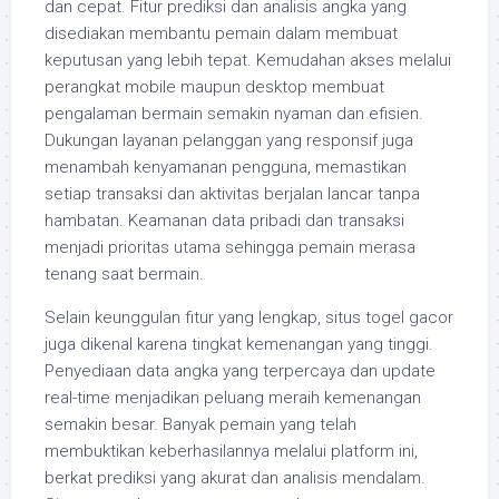
dan cepat. Fitur prediksi dan analisis angka yang
disediakan membantu pemain dalam membuat
keputusan yang lebih tepat. Kemudahan akses melalui
perangkat mobile maupun desktop membuat
pengalaman bermain semakin nyaman dan efisien.
Dukungan layanan pelanggan yang responsif juga
menambah kenyamanan pengguna, memastikan
setiap transaksi dan aktivitas berjalan lancar tanpa
hambatan. Keamanan data pribadi dan transaksi
menjadi prioritas utama sehingga pemain merasa
tenang saat bermain.
Selain keunggulan fitur yang lengkap, situs togel gacor
juga dikenal karena tingkat kemenangan yang tinggi.
Penyediaan data angka yang terpercaya dan update
real-time menjadikan peluang meraih kemenangan
semakin besar. Banyak pemain yang telah
membuktikan keberhasilannya melalui platform ini,
berkat prediksi yang akurat dan analisis mendalam.