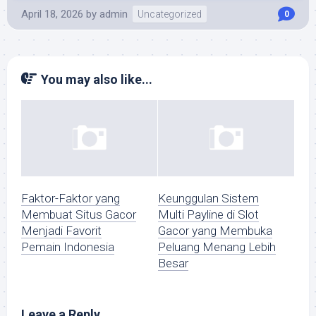
April 18, 2026
by
admin
Uncategorized
0
You may also like...
Faktor-Faktor yang
Keunggulan Sistem
Membuat Situs Gacor
Multi Payline di Slot
Menjadi Favorit
Gacor yang Membuka
Pemain Indonesia
Peluang Menang Lebih
Besar
Leave a Reply