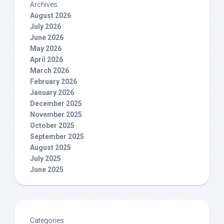
Archives
August 2026
July 2026
June 2026
May 2026
April 2026
March 2026
February 2026
January 2026
December 2025
November 2025
October 2025
September 2025
August 2025
July 2025
June 2025
Categories