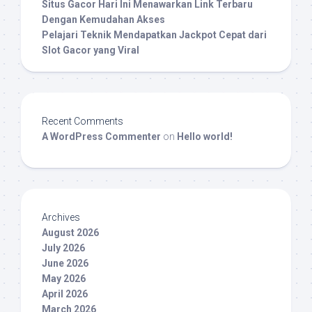
Situs Gacor Hari Ini Menawarkan Link Terbaru
Dengan Kemudahan Akses
Pelajari Teknik Mendapatkan Jackpot Cepat dari
Slot Gacor yang Viral
Recent Comments
A WordPress Commenter
on
Hello world!
Archives
August 2026
July 2026
June 2026
May 2026
April 2026
March 2026