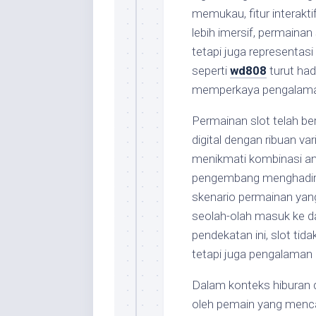
memukau, fitur interakt
lebih imersif, permainan
tetapi juga representasi 
seperti
wd808
turut had
memperkaya pengalaman
Permainan slot telah be
digital dengan ribuan v
menikmati kombinasi ant
pengembang menghadirkan
skenario permainan yang
seolah-olah masuk ke da
pendekatan ini, slot ti
tetapi juga pengalaman
Dalam konteks hiburan di
oleh pemain yang menca