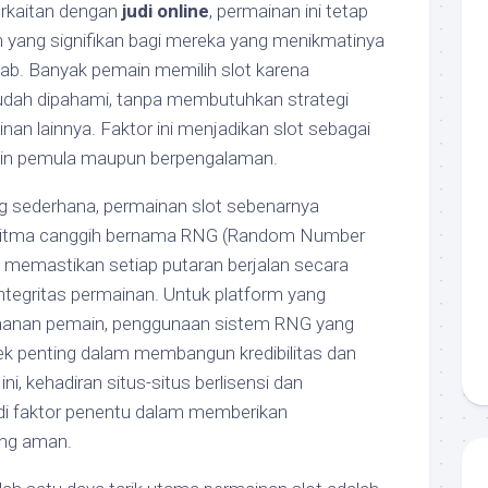
rkaitan dengan
judi online
, permainan ini tetap
n yang signifikan bagi mereka yang menikmatinya
ab. Banyak pemain memilih slot karena
ah dipahami, tanpa membutuhkan strategi
nan lainnya. Faktor ini menjadikan slot sebagai
emain pemula maupun berpengalaman.
ng sederhana, permainan slot sebenarnya
oritma canggih bernama RNG (Random Number
ni memastikan setiap putaran berjalan secara
integritas permainan. Untuk platform yang
nan pemain, penggunaan sistem RNG yang
ek penting dalam membangun kredibilitas dan
ni, kehadiran situs-situs berlisensi dan
adi faktor penentu dalam memberikan
ng aman.