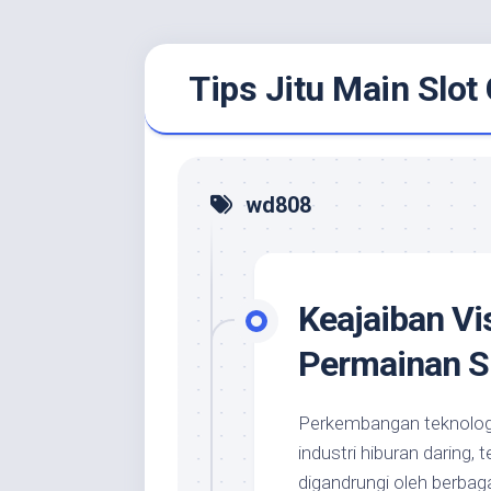
Skip
Tips Jitu Main Slo
to
content
wd808
Keajaiban Vi
Permainan S
Perkembangan teknologi
industri hiburan daring
digandrungi oleh berbag