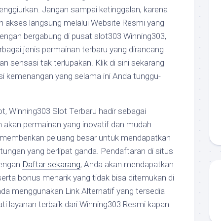
enggiurkan. Jangan sampai ketinggalan, karena
an akses langsung melalui Website Resmi yang
engan bergabung di pusat slot303 Winning303,
bagai jenis permainan terbaru yang dirancang
 sensasi tak terlupakan. Klik di sini sekarang
si kemenangan yang selama ini Anda tunggu-
t, Winning303 Slot Terbaru hadir sebagai
 akan permainan yang inovatif dan mudah
n memberikan peluang besar untuk mendapatkan
tungan yang berlipat ganda. Pendaftaran di situs
dengan
Daftar sekarang
, Anda akan mendapatkan
 serta bonus menarik yang tidak bisa ditemukan di
nda menggunakan Link Alternatif yang tersedia
ti layanan terbaik dari Winning303 Resmi kapan