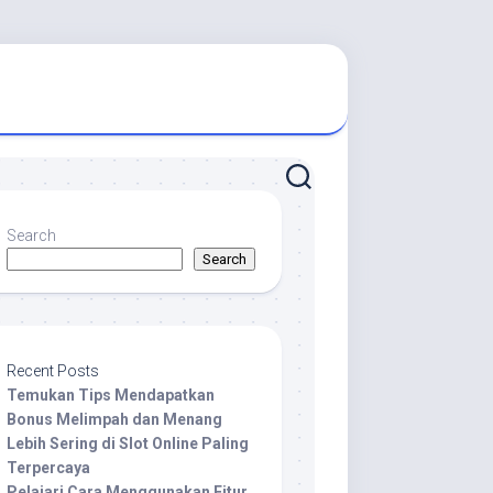
Search
Search
Recent Posts
Temukan Tips Mendapatkan
Bonus Melimpah dan Menang
Lebih Sering di Slot Online Paling
Terpercaya
Pelajari Cara Menggunakan Fitur