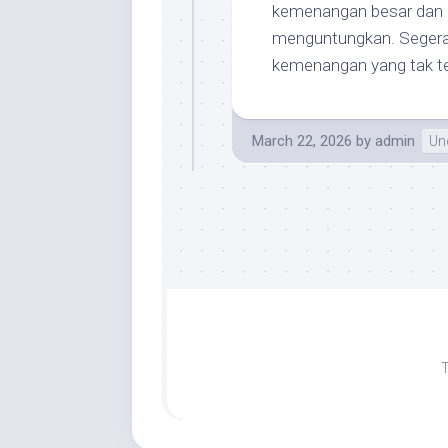
kemenangan besar dan m
menguntungkan. Segera d
kemenangan yang tak te
March 22, 2026
by
admin
Un
T