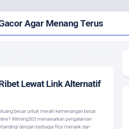
t Gacor Agar Menang Terus
ibet Lewat Link Alternatif
eluang besar untuk meraih kemenangan besar
online? Winning303 menawarkan pengalaman
rtandingi dengan berbagai fitur menarik dan