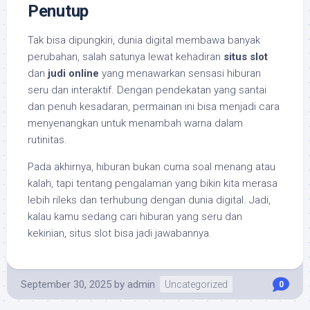
Penutup
Tak bisa dipungkiri, dunia digital membawa banyak
perubahan, salah satunya lewat kehadiran
situs slot
dan
judi online
yang menawarkan sensasi hiburan
seru dan interaktif. Dengan pendekatan yang santai
dan penuh kesadaran, permainan ini bisa menjadi cara
menyenangkan untuk menambah warna dalam
rutinitas.
Pada akhirnya, hiburan bukan cuma soal menang atau
kalah, tapi tentang pengalaman yang bikin kita merasa
lebih rileks dan terhubung dengan dunia digital. Jadi,
kalau kamu sedang cari hiburan yang seru dan
kekinian, situs slot bisa jadi jawabannya.
September 30, 2025
by
admin
Uncategorized
0