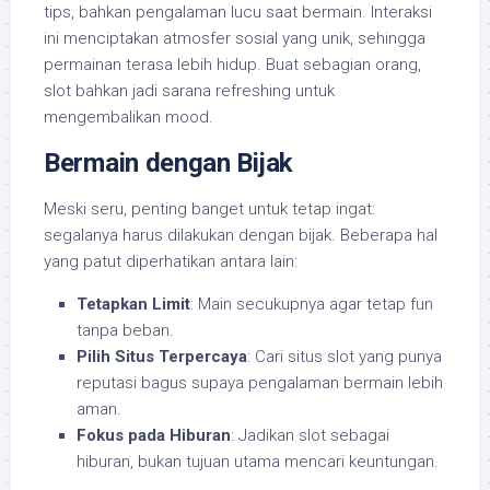
tips, bahkan pengalaman lucu saat bermain. Interaksi
ini menciptakan atmosfer sosial yang unik, sehingga
permainan terasa lebih hidup. Buat sebagian orang,
slot bahkan jadi sarana refreshing untuk
mengembalikan mood.
Bermain dengan Bijak
Meski seru, penting banget untuk tetap ingat:
segalanya harus dilakukan dengan bijak. Beberapa hal
yang patut diperhatikan antara lain:
Tetapkan Limit
: Main secukupnya agar tetap fun
tanpa beban.
Pilih Situs Terpercaya
: Cari situs slot yang punya
reputasi bagus supaya pengalaman bermain lebih
aman.
Fokus pada Hiburan
: Jadikan slot sebagai
hiburan, bukan tujuan utama mencari keuntungan.