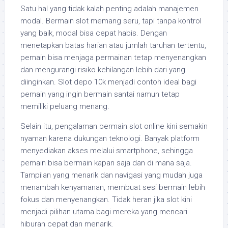
Satu hal yang tidak kalah penting adalah manajemen
modal. Bermain slot memang seru, tapi tanpa kontrol
yang baik, modal bisa cepat habis. Dengan
menetapkan batas harian atau jumlah taruhan tertentu,
pemain bisa menjaga permainan tetap menyenangkan
dan mengurangi risiko kehilangan lebih dari yang
diinginkan. Slot depo 10k menjadi contoh ideal bagi
pemain yang ingin bermain santai namun tetap
memiliki peluang menang.
Selain itu, pengalaman bermain slot online kini semakin
nyaman karena dukungan teknologi. Banyak platform
menyediakan akses melalui smartphone, sehingga
pemain bisa bermain kapan saja dan di mana saja.
Tampilan yang menarik dan navigasi yang mudah juga
menambah kenyamanan, membuat sesi bermain lebih
fokus dan menyenangkan. Tidak heran jika slot kini
menjadi pilihan utama bagi mereka yang mencari
hiburan cepat dan menarik.