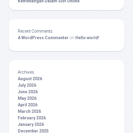
Kemenangan Dalam Slot Online
Recent Comments
A WordPress Commenter
on
Hello world!
Archives
August 2026
July 2026
June 2026
May 2026
April 2026
March 2026
February 2026
January 2026
December 2025