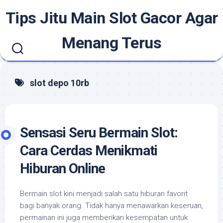
Skip
Tips Jitu Main Slot Gacor Agar
to
content
Menang Terus
slot depo 10rb
Sensasi Seru Bermain Slot:
Cara Cerdas Menikmati
Hiburan Online
Bermain slot kini menjadi salah satu hiburan favorit
bagi banyak orang. Tidak hanya menawarkan keseruan,
permainan ini juga memberikan kesempatan untuk