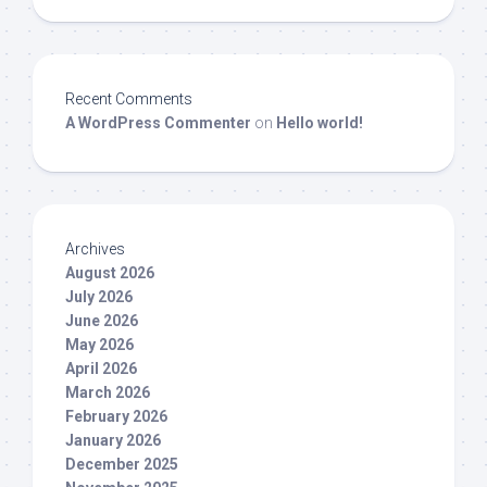
Recent Comments
A WordPress Commenter
on
Hello world!
Archives
August 2026
July 2026
June 2026
May 2026
April 2026
March 2026
February 2026
January 2026
December 2025