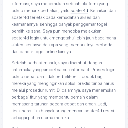
informasi, saya menemukan sebuah platform yang
cukup menarik perhatian, yaitu
scater4d
. Keunikan dari
scater4d terletak pada kemudahan akses dan
keamanannya, sehingga banyak penggemar togel
beralih ke sana. Saya pun mencoba melakukan
scater4d login untuk mengetahui lebih jauh bagaimana
sistem kerjanya dan apa yang membuatnya berbeda
dari bandar togel online lainnya.
Setelah berhasil masuk, saya disambut dengan
antarmuka yang simpel namun informatif. Proses login
cukup cepat dan tidak berbelit-belit, cocok bagi
mereka yang menginginkan solusi praktis tanpa harus
melalui prosedur rumit. Di dalamnya, saya menemukan
berbagai fitur yang membantu pemain dalam
memasang taruhan secara cepat dan aman. Jadi,
tidak heran jika banyak orang mencari scater4d resmi
sebagai pilihan utama mereka.