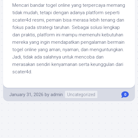
Mencari bandar togel online yang terpercaya memang
tidak mudah, tetapi dengan adanya platform seperti
scater4d resmi, pemain bisa merasa lebih tenang dan
fokus pada strategi taruhan. Sebagai solusi lengkap
dan praktis, platform ini mampu memenuhi kebutuhan
mereka yang ingin mendapatkan pengalaman bermain
togel online yang aman, nyaman, dan menguntungkan.
Jadi, tidak ada salahnya untuk mencoba dan
merasakan sendiri kenyamanan serta keunggulan dari
scater4d.
January 31, 2026
by
admin
Uncategorized
0