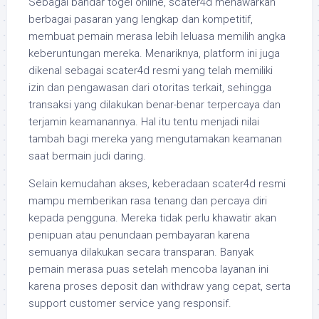
Sebagai bandar togel online, scater4d menawarkan
berbagai pasaran yang lengkap dan kompetitif,
membuat pemain merasa lebih leluasa memilih angka
keberuntungan mereka. Menariknya, platform ini juga
dikenal sebagai scater4d resmi yang telah memiliki
izin dan pengawasan dari otoritas terkait, sehingga
transaksi yang dilakukan benar-benar terpercaya dan
terjamin keamanannya. Hal itu tentu menjadi nilai
tambah bagi mereka yang mengutamakan keamanan
saat bermain judi daring.
Selain kemudahan akses, keberadaan scater4d resmi
mampu memberikan rasa tenang dan percaya diri
kepada pengguna. Mereka tidak perlu khawatir akan
penipuan atau penundaan pembayaran karena
semuanya dilakukan secara transparan. Banyak
pemain merasa puas setelah mencoba layanan ini
karena proses deposit dan withdraw yang cepat, serta
support customer service yang responsif.