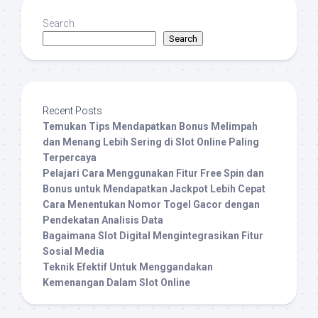
Search
Search
Recent Posts
Temukan Tips Mendapatkan Bonus Melimpah
dan Menang Lebih Sering di Slot Online Paling
Terpercaya
Pelajari Cara Menggunakan Fitur Free Spin dan
Bonus untuk Mendapatkan Jackpot Lebih Cepat
Cara Menentukan Nomor Togel Gacor dengan
Pendekatan Analisis Data
Bagaimana Slot Digital Mengintegrasikan Fitur
Sosial Media
Teknik Efektif Untuk Menggandakan
Kemenangan Dalam Slot Online