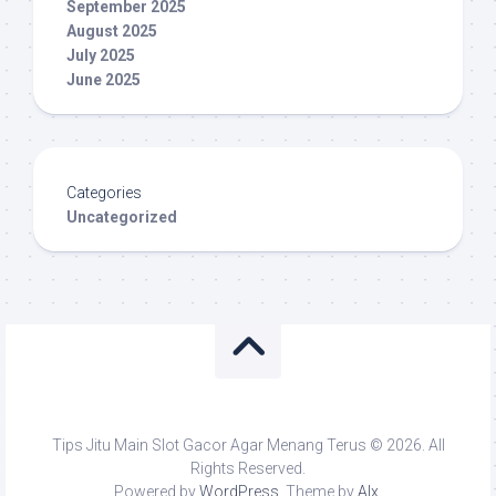
September 2025
August 2025
July 2025
June 2025
Categories
Uncategorized
Tips Jitu Main Slot Gacor Agar Menang Terus © 2026. All
Rights Reserved.
Powered by
WordPress
. Theme by
Alx
.