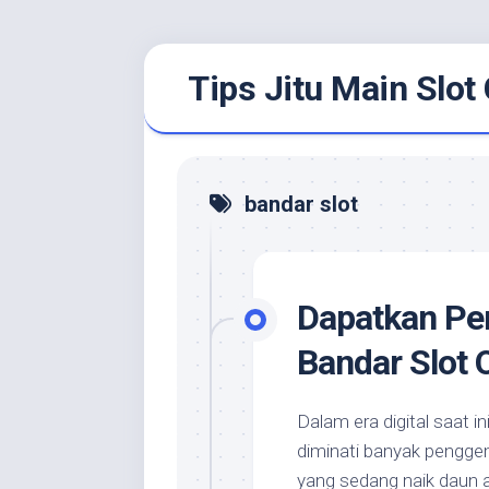
Skip
Tips Jitu Main Slo
to
content
bandar slot
Dapatkan Pen
Bandar Slot 
Dalam era digital saat i
diminati banyak penggem
yang sedang naik daun 