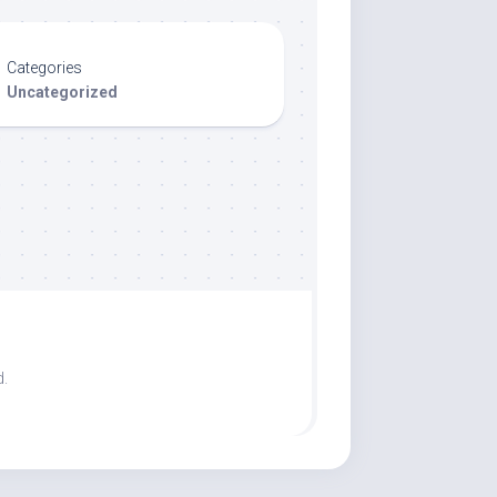
Categories
Uncategorized
d.