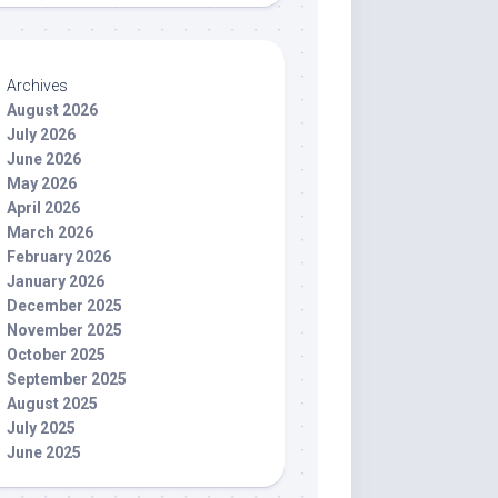
Archives
August 2026
July 2026
June 2026
May 2026
April 2026
March 2026
February 2026
January 2026
December 2025
November 2025
October 2025
September 2025
August 2025
July 2025
June 2025