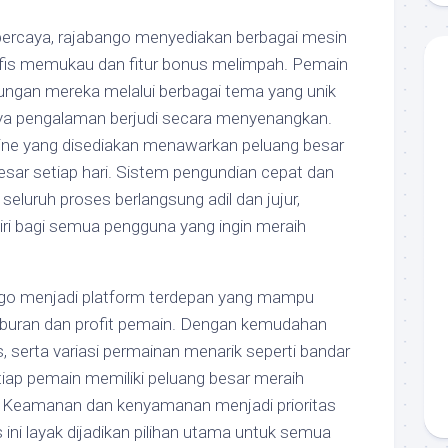
rpercaya, rajabango menyediakan berbagai mesin
fis memukau dan fitur bonus melimpah. Pemain
ngan mereka melalui berbagai tema yang unik
ya pengalaman berjudi secara menyenangkan.
line yang disediakan menawarkan peluang besar
sar setiap hari. Sistem pengundian cepat dan
eluruh proses berlangsung adil dan jujur,
ri bagi semua pengguna yang ingin meraih
ngo menjadi platform terdepan yang mampu
buran dan profit pemain. Dengan kemudahan
as, serta variasi permainan menarik seperti bandar
etiap pemain memiliki peluang besar meraih
Keamanan dan kenyamanan menjadi prioritas
 ini layak dijadikan pilihan utama untuk semua