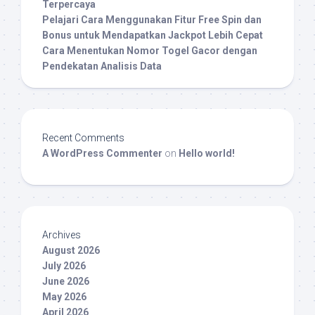
Terpercaya
Pelajari Cara Menggunakan Fitur Free Spin dan
Bonus untuk Mendapatkan Jackpot Lebih Cepat
Cara Menentukan Nomor Togel Gacor dengan
Pendekatan Analisis Data
Recent Comments
A WordPress Commenter
on
Hello world!
Archives
August 2026
July 2026
June 2026
May 2026
April 2026