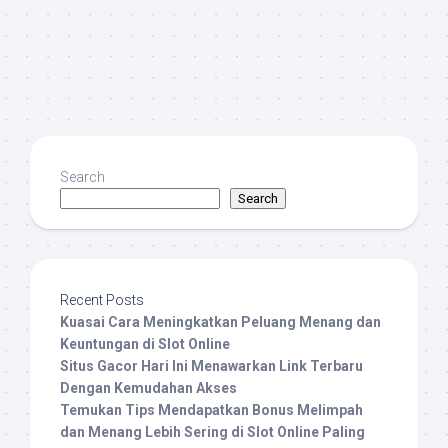
Search
Search
Recent Posts
Kuasai Cara Meningkatkan Peluang Menang dan
Keuntungan di Slot Online
Situs Gacor Hari Ini Menawarkan Link Terbaru
Dengan Kemudahan Akses
Temukan Tips Mendapatkan Bonus Melimpah
dan Menang Lebih Sering di Slot Online Paling