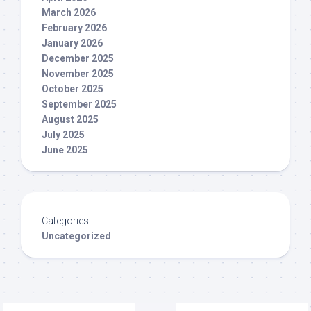
March 2026
February 2026
January 2026
December 2025
November 2025
October 2025
September 2025
August 2025
July 2025
June 2025
Categories
Uncategorized