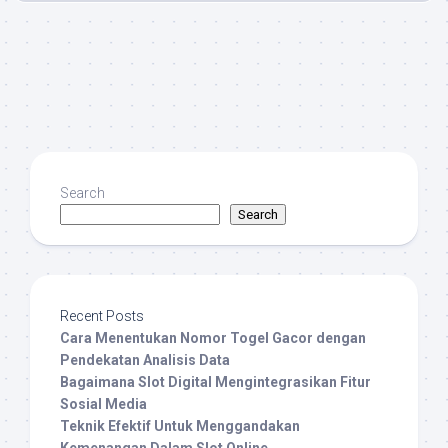
Search
Search
Recent Posts
Cara Menentukan Nomor Togel Gacor dengan
Pendekatan Analisis Data
Bagaimana Slot Digital Mengintegrasikan Fitur
Sosial Media
Teknik Efektif Untuk Menggandakan