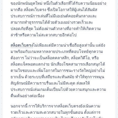
ของนักพนันยุคใหม่ หนึ่งในตัวเลือกที่ได้รับความนิยมอย่าง
มากคือ สล็อตเว็บตรง ซึ่งเปิดโอกาสให้ผู้เล่นได้สัมผัส
ประสบการณ์การเล่นที่ไม่มีเอเย่นต์คอยคั่นกลางและ
สามารถทำธุรกรรมได้ด้วยตัวเองอย่างรวดเร็วและ
ปลอดภัยที่สุด ไม่ต้องผ่านตัวกลางที่อาจทำให้เกิดความ
ล่าช้าหรือความไม่สะดวกสบายอีกต่อไป
สล็อตเว็บตรง
ไม่เพียงแต่มีความน่าเชื่อถือสูงเท่านั้น แต่ยัง
มาพร้อมกับเกมหลากหลายประเภทที่ตอบโจทย์ทุกความ
ต้องการ ไม่ว่าจะเป็นสล็อตคลาสสิก, สล็อตวิดีโอ, หรือ
สล็อตแจ็คพอตแตกง่าย นักเสี่ยงโชคสามารถเลือกสนุกได้
ตามใจชอบและเพิ่มโอกาสในการชนะรางวัลใหญ่อย่างไม่
ยากเย็น ด้วยระบบที่เสถียรและทันสมัย ทำให้ทุกการหมุน
สัญลักษณ์มีความราบรื่นและไม่มีสะดุด ส่งผลให้
ประสบการณ์เล่นเกมเต็มเปี่ยมไปด้วยความสนุกและความ
ตื่นเต้นอย่างต่อเนื่อง
นอกจากนี้ การให้บริการจากสล็อตเว็บตรงยังเน้นความ
รวดเร็วและความสะดวกสบายในทุกขั้นตอน ตั้งแต่การ