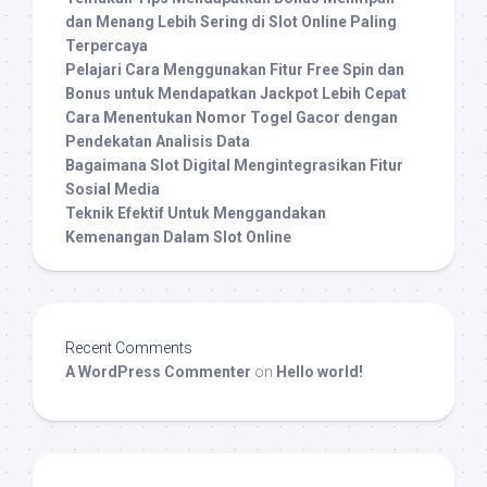
dan Menang Lebih Sering di Slot Online Paling
Terpercaya
Pelajari Cara Menggunakan Fitur Free Spin dan
Bonus untuk Mendapatkan Jackpot Lebih Cepat
Cara Menentukan Nomor Togel Gacor dengan
Pendekatan Analisis Data
Bagaimana Slot Digital Mengintegrasikan Fitur
Sosial Media
Teknik Efektif Untuk Menggandakan
Kemenangan Dalam Slot Online
Recent Comments
A WordPress Commenter
on
Hello world!