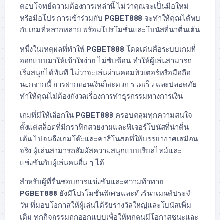
ตอบโจทย์ความต้องการเหล่านี้ ไม่ว่าคุณจะเป็นมือใหม่
หรือมือโปร การเข้าร่วมกับ
PGBET888
จะทำให้คุณได้พบ
กับเกมที่หลากหลาย พร้อมโปรโมชั่นและโบนัสที่น่าตื่นเต้น
หนึ่งในเหตุผลที่ทำให้
PGBET888
โดดเด่นคือระบบเกมที่
ออกแบบมาให้เข้าใจง่าย ไม่ซับซ้อน ทำให้ผู้เล่นสามารถ
เริ่มสนุกได้ทันที ไม่ว่าจะเล่นผ่านคอมพิวเตอร์หรือมือถือ
นอกจากนี้ การฝากถอนเงินก็สะดวก รวดเร็ว และปลอดภัย
ทำให้คุณไม่ต้องกังวลเรื่องการทำธุรกรรมทางการเงิน
เกมที่มีให้เลือกใน
PGBET888
ครอบคลุมทุกความสนใจ
ตั้งแต่สล็อตที่มีกราฟิกสวยงามและฟีเจอร์โบนัสที่น่าตื่น
เต้น ไปจนถึงเกมโต๊ะและคาสิโนสดที่ให้บรรยากาศเสมือน
จริง ผู้เล่นสามารถสัมผัสความสนุกแบบเรียลไทม์และ
แข่งขันกับผู้เล่นคนอื่น ๆ ได้
สำหรับผู้ที่ชื่นชอบการแข่งขันและความท้าทาย
PGBET888
ยังมีโปรโมชั่นพิเศษและทัวร์นาเมนต์ประจำ
วัน ที่มอบโอกาสให้ผู้เล่นได้รับรางวัลใหญ่และโบนัสเพิ่ม
เติม ทุกกิจกรรมถูกออกแบบเพื่อให้ทุกคนมีโอกาสชนะและ